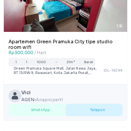
1/6
Apartemen Green Pramuka City tipe studio
room wifi
Rp300,000
/ Hari
1
1
1000
-
21m²
Barat
Green Pramuka Square Mall, Jalan Rawa Jaya,
IDL-19299
RT.13/RW.9, Rawasari, Kota Jakarta Pusat,
Daerah Khusus Ibukota Jakarta
Vici
AGEN
Anaproperti
lens
WhatsApp
Telepon