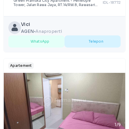
Green Pramuka City Apartment - Penelope
IDL-18772
Tower, Jalan Rawa Jaya, RT.14/RW.8, Rawasari,
Kota Jakarta Pusat, Daerah Khusus Ibukota
Jakarta
Vici
AGEN
Anaproperti
lens
WhatsApp
Telepon
Apartement
1/9