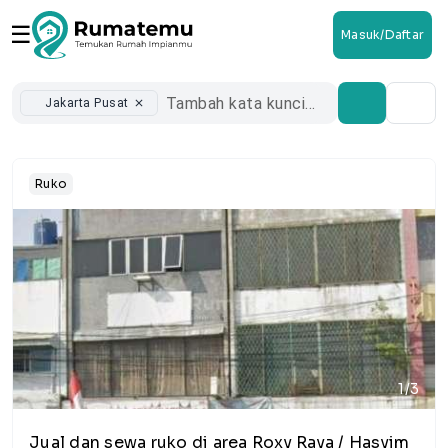
☰
Masuk/Daftar
Jakarta Pusat
close
Ruko
1/3
Jual dan sewa ruko di area Roxy Raya / Hasyim