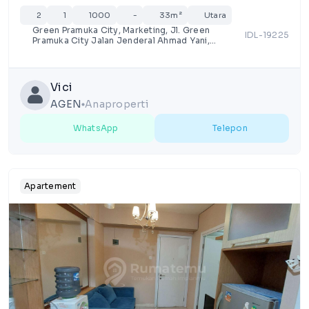
2
1
1000
-
33m²
Utara
Green Pramuka City, Marketing, Jl. Green
IDL-19225
Pramuka City Jalan Jenderal Ahmad Yani,
RT.16/RW.9, Rawasari, Kota Jakarta Pusat,
Daerah Khusus Ibukota Jakarta
Vici
AGEN
Anaproperti
lens
WhatsApp
Telepon
Apartement