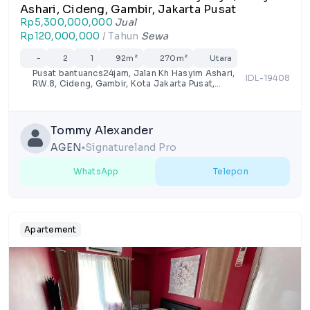
Ashari, Cideng, Gambir, Jakarta Pusat
Rp5,300,000,000
Jual
Rp120,000,000
/ Tahun
Sewa
-
2
1
92m²
270m²
Utara
Pusat bantuancs24jam, Jalan Kh Hasyim Ashari,
IDL-19408
RW.8, Cideng, Gambir, Kota Jakarta Pusat,
Jakarta
Tommy Alexander
AGEN
Signatureland Pro
lens
WhatsApp
Telepon
Apartement