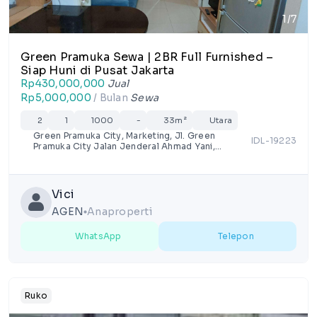
1/7
Green Pramuka Sewa | 2BR Full Furnished –
Siap Huni di Pusat Jakarta
Rp430,000,000
Jual
Rp5,000,000
/ Bulan
Sewa
2
1
1000
-
33m²
Utara
Green Pramuka City, Marketing, Jl. Green
IDL-19223
Pramuka City Jalan Jenderal Ahmad Yani,
RT.16/RW.9, Rawasari, Kota Jakarta Pusat,
Daerah Khusus Ibukota Jakarta
Vici
AGEN
Anaproperti
lens
WhatsApp
Telepon
Ruko