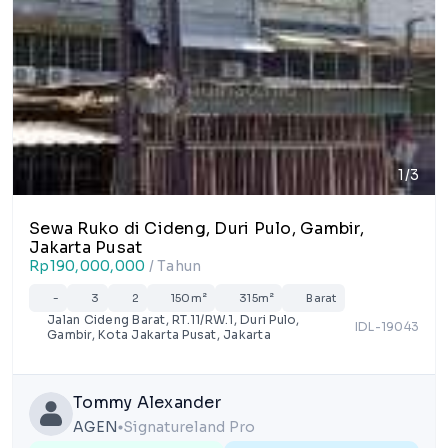
1/3
Sewa Ruko di Cideng, Duri Pulo, Gambir,
Jakarta Pusat
Rp190,000,000
/ Tahun
-
3
2
150m²
315m²
Barat
Jalan Cideng Barat, RT.11/RW.1, Duri Pulo,
IDL-19043
Gambir, Kota Jakarta Pusat, Jakarta
Tommy Alexander
AGEN
Signatureland Pro
lens