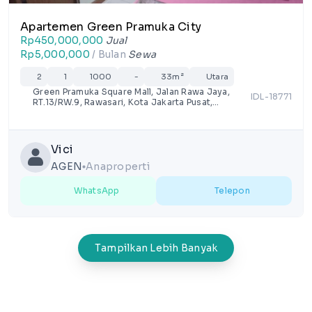
Apartemen Green Pramuka City
Rp450,000,000
Jual
Rp5,000,000
/ Bulan
Sewa
2
1
1000
-
33m²
Utara
Green Pramuka Square Mall, Jalan Rawa Jaya,
IDL-18771
RT.13/RW.9, Rawasari, Kota Jakarta Pusat,
Daerah Khusus Ibukota Jakarta
Vici
AGEN
Anaproperti
lens
WhatsApp
Telepon
Tampilkan Lebih Banyak