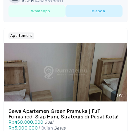
AGEN
Anaproperti
lens
WhatsApp
Telepon
Apartement
1/7
Sewa Apartemen Green Pramuka | Full
Furnished, Siap Huni, Strategis di Pusat Kota!
Rp450,000,000
Jual
Rp5,000,000
/ Bulan
Sewa