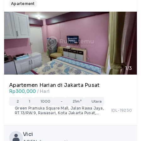
Apartement
1/3
Apartemen Harian di Jakarta Pusat
Rp300,000
/ Hari
2
1
1000
-
21m²
Utara
Green Pramuka Square Mall, Jalan Rawa Jaya,
IDL-19230
RT.13/RW.9, Rawasari, Kota Jakarta Pusat,
Daerah Khusus Ibukota Jakarta
Vici