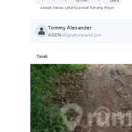
-
-
-
1570m²
-
Utara
sawah besar, jakarta pusat Karang Anyar
Tommy Alexander
AGEN
Signatureland pro
lens
Tanah