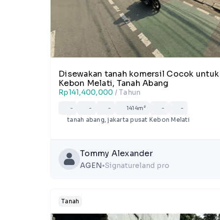
Disewakan tanah komersil Cocok untuk e
Kebon Melati, Tanah Abang
Rp141,400,000
/ Tahun
-
-
-
1414m²
-
-
tanah abang, jakarta pusat Kebon Melati
Tommy Alexander
AGEN
Signatureland pro
lens
Tanah