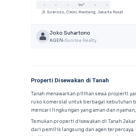
-
-
-
1m²
-
-
Jl. Soeroso, Cikini, Menteng, Jakarta Pusat
Joko Suhartono
AGEN
Sunrise Realty
lens
Properti Disewakan di Tanah
Tanah menawarkan pilihan sewa properti yan
ruko komersial untuk berbagai kebutuhan bis
mencari lingkungan yang aman dan nyaman, 
Temukan properti disewakan di Tanah Jakar
dari pemilik langsung dan agen terpercaya. 