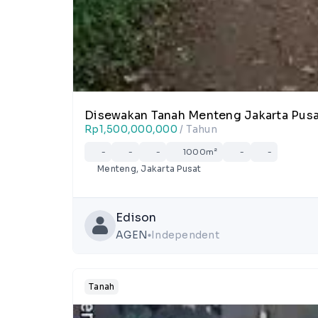
Disewakan Tanah Menteng Jakarta Pus
Rp1,500,000,000
/ Tahun
-
-
-
1000m²
-
-
Menteng, Jakarta Pusat
Edison
AGEN
Independent
lens
Tanah