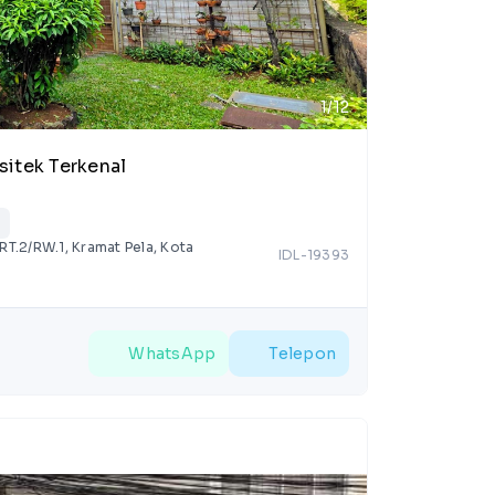
1/12
itek Terkenal
n
RT.2/RW.1, Kramat Pela, Kota
IDL-19393
WhatsApp
Telepon