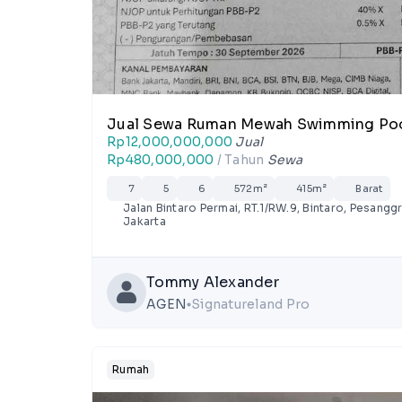
Jual Sewa Ruman Mewah Swimming Po
Rp12,000,000,000
Jual
Rp480,000,000
/ Tahun
Sewa
7
5
6
572m²
415m²
Barat
Jalan Bintaro Permai, RT.1/RW.9, Bintaro, Pesangg
Jakarta
Tommy Alexander
AGEN
Signatureland Pro
lens
Rumah