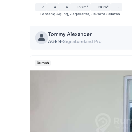
3
4
4
133m²
180m²
-
Lenteng Agung, Jagakarsa, Jakarta Selatan
Tommy Alexander
AGEN
Signatureland Pro
lens
Rumah