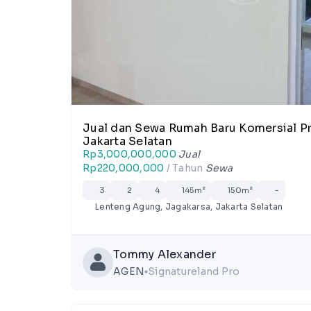
Jual dan Sewa Rumah Baru Komersial P
Jakarta Selatan
Rp3,000,000,000
Jual
Rp220,000,000
/ Tahun
Sewa
3
2
4
145m²
150m²
-
Lenteng Agung, Jagakarsa, Jakarta Selatan
Tommy Alexander
AGEN
Signatureland Pro
lens