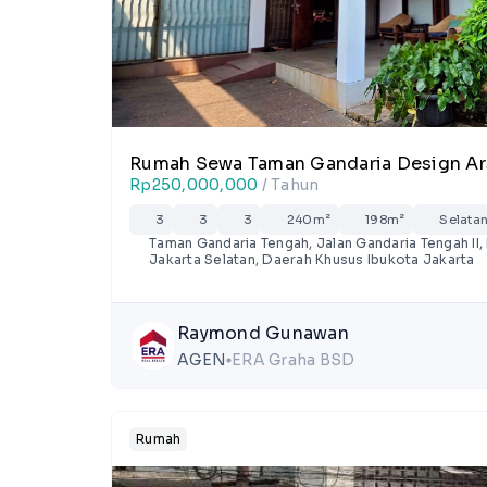
Rumah Sewa Taman Gandaria Design Ars
Rp250,000,000
/ Tahun
3
3
3
240m²
198m²
Selata
Taman Gandaria Tengah, Jalan Gandaria Tengah II, 
Jakarta Selatan, Daerah Khusus Ibukota Jakarta
Raymond Gunawan
AGEN
ERA Graha BSD
lens
Rumah