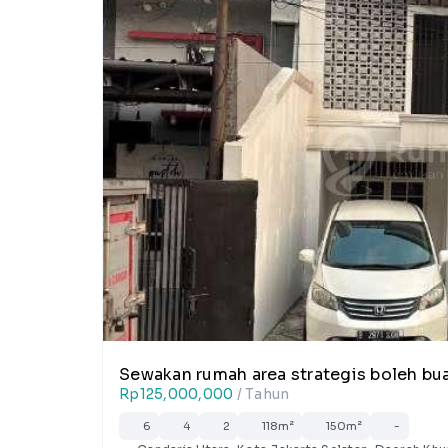
Sewakan rumah area strategis boleh bua
Rp125,000,000
/ Tahun
6
4
2
118m²
150m²
-