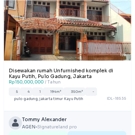
1/5
Disewakan rumah Unfurnished komplek di
Kayu Putih, Pulo Gadung, Jakarta
Rp150,000,000
/ Tahun
5
4
1
194m²
350m²
-
IDL-18535
pulo gadung, jakarta timur Kayu Putih
Tommy Alexander
AGEN
Signatureland pro
lens