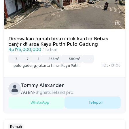
1/5
Disewakan rumah bisa untuk kantor Bebas
banjir di area Kayu Putih Pulo Gadung
Rp175,000,000
/ Tahun
7
7
1
265m²
380m²
-
IDL-18105
pulo gadung, jakarta timur Kayu Putih
Tommy Alexander
AGEN
Signatureland pro
lens
WhatsApp
Telepon
Rumah