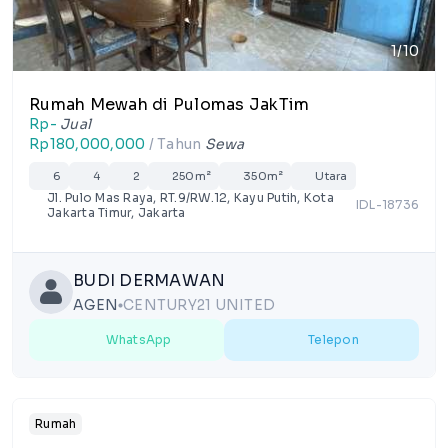
1/10
Rumah Mewah di Pulomas JakTim
Rp-
Jual
Rp180,000,000
/ Tahun
Sewa
6
4
2
250m²
350m²
Utara
Jl. Pulo Mas Raya, RT.9/RW.12, Kayu Putih, Kota
IDL-18736
Jakarta Timur, Jakarta
BUDI DERMAWAN
AGEN
CENTURY21 UNITED
lens
WhatsApp
Telepon
Rumah