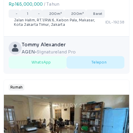
Rp165,000,000
/ Tahun
-
1
-
200m²
200m²
Barat
Jalan Halim, RT.1/RW.6, Kebon Pala, Makasar,
IDL-19238
Kota Jakarta Timur, Jakarta
Tommy Alexander
AGEN
Signatureland Pro
lens
WhatsApp
Telepon
Rumah