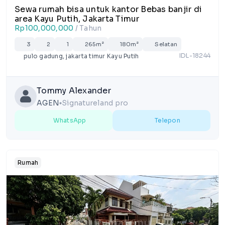
Sewa rumah bisa untuk kantor Bebas banjir di
area Kayu Putih, Jakarta Timur
Rp100,000,000
/ Tahun
3
2
1
265m²
180m²
Selatan
IDL-18244
pulo gadung, jakarta timur Kayu Putih
Tommy Alexander
AGEN
Signatureland pro
lens
WhatsApp
Telepon
Rumah