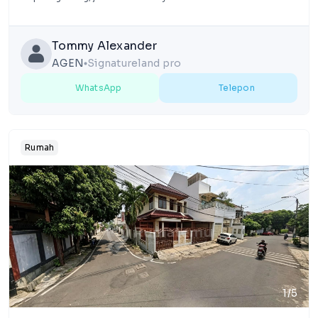
Tommy Alexander
AGEN
Signatureland pro
lens
WhatsApp
Telepon
Rumah
1/5