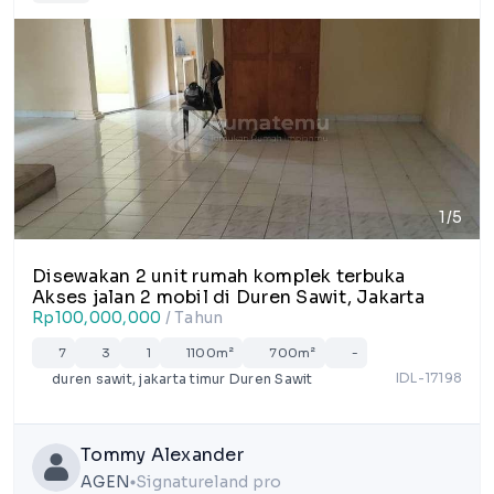
1/5
Disewakan 2 unit rumah komplek terbuka
Akses jalan 2 mobil di Duren Sawit, Jakarta
Rp100,000,000
/ Tahun
7
3
1
1100m²
700m²
-
IDL-17198
duren sawit, jakarta timur Duren Sawit
Tommy Alexander
AGEN
Signatureland pro
lens