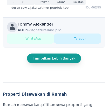
5
2
1
178m²
150m²
Selatan
IDL-16255
duren sawit, jakarta timur pondok kopi
Tommy Alexander
AGEN
Signatureland pro
lens
WhatsApp
Telepon
Tampilkan Lebih Banyak
Properti Disewakan di Rumah
Rumah menawarkan pilihan sewa properti yang