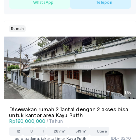
WhatsApp
Telepon
Rumah
1/5
Disewakan rumah 2 lantai dengan 2 akses bisa
untuk kantor area Kayu Putih
Rp160,000,000
/ Tahun
12
8
1
287m²
519m²
Utara
IDL-18270
pulo gadung, jakarta timur Kayu Putih