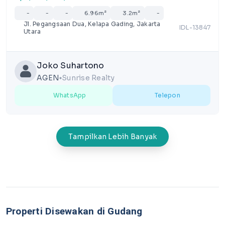
-
-
-
6.96m²
3.2m²
-
Jl. Pegangsaan Dua, Kelapa Gading, Jakarta
IDL-13847
Utara
Joko Suhartono
AGEN
Sunrise Realty
lens
WhatsApp
Telepon
Tampilkan Lebih Banyak
Properti Disewakan di Gudang