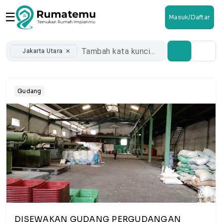
☰
Masuk/Daftar
Jakarta Utara
close
Gudang
1/5
DISEWAKAN GUDANG PERGUDANGAN