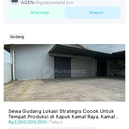
AGEN
Signatureland pro
lens
WhatsApp
Telepon
Gudang
1/5
Sewa Gudang Lokasi Strategis Cocok Untuk
Tempat Produksi di Kapuk Kamal Raya, Kamal
Muara. Penjaringan
Rp2,200,000,000
/ Tahun