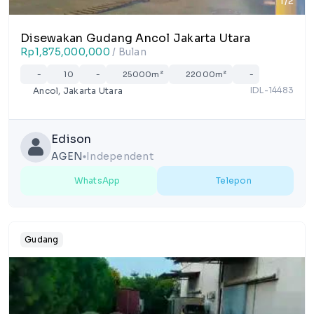
1/2
Disewakan Gudang Ancol Jakarta Utara
Rp1,875,000,000
/ Bulan
-
10
-
25000m²
22000m²
-
IDL-14483
Ancol, Jakarta Utara
Edison
AGEN
Independent
lens
WhatsApp
Telepon
Gudang