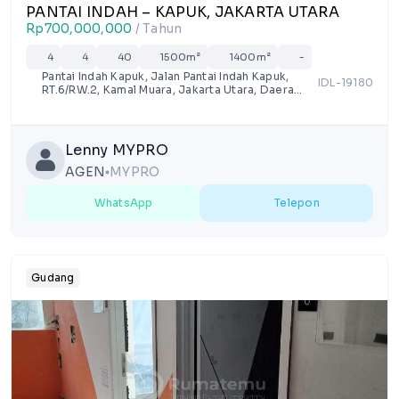
PANTAI INDAH – KAPUK, JAKARTA UTARA
Rp700,000,000
/ Tahun
4
4
40
1500m²
1400m²
-
Pantai Indah Kapuk, Jalan Pantai Indah Kapuk,
IDL-19180
RT.6/RW.2, Kamal Muara, Jakarta Utara, Daerah
Khusus Ibukota Jakarta
Lenny MYPRO
AGEN
MYPRO
lens
WhatsApp
Telepon
Gudang