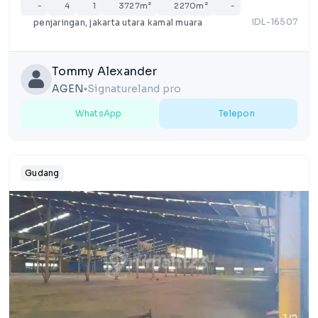
-
4
1
3727m²
2270m²
-
IDL-16507
penjaringan, jakarta utara kamal muara
Tommy Alexander
AGEN
Signatureland pro
lens
WhatsApp
Telepon
Gudang