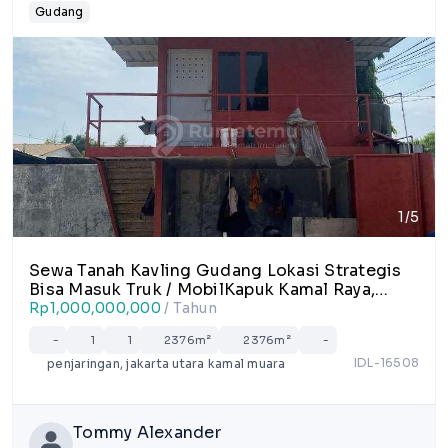
Gudang
1/5
Sewa Tanah Kavling Gudang Lokasi Strategis
Bisa Masuk Truk / MobilKapuk Kamal Raya,
Kamal Muara
Rp1,000,000,000
/ Tahun
-
1
1
2376m²
2376m²
-
IDL-16508
penjaringan, jakarta utara kamal muara
Tommy Alexander