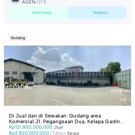
AGEN
GTR
lens
WhatsApp
Telepon
Gudang
1/6
Di Jual dan di Sewakan: Gudang area
Komersial Jl. Pegangsaan Dua, Kelapa Gading,
Jakarta Utara
Rp121,800,000,000
Jual
Rp2,500,000,000
/ Tahun
Sewa