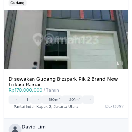
Gudang
1/11
Disewakan Gudang Bizzpark Pik 2 Brand New
Lokasi Ramai
Rp170,000,000
/ Tahun
-
1
-
180m²
201m²
-
IDL-13897
Pantai Indah Kapuk 2, Jakarta Utara
David Lim