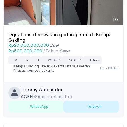
1/8
Dijual dan disewakan gedung mini di Kelapa
Gading
Rp20,000,000,000
Jual
Rp500,000,000
/ Tahun
Sewa
3
4
1
200m²
600m²
Utara
Kelapa Gading Timur, Jakarta Utara, Daerah
IDL-18060
Khusus Ibukota Jakarta
Tommy Alexander
AGEN
Signatureland Pro
lens
WhatsApp
Telepon