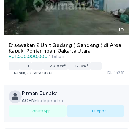
1/7
Disewakan 2 Unit Gudang ( Gandeng ) di Area
Kapuk, Penjaringan, Jakarta Utara.
Rp1,500,000,000
/ Tahun
-
4
-
3000m²
1728m²
-
IDL-14251
Kapuk, Jakarta Utara
Firman Junaidi
AGEN
Independent
lens
WhatsApp
Telepon