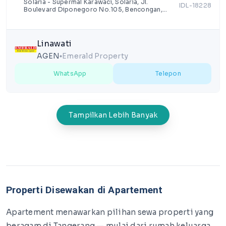
Solaria - Supermal Karawaci, Solaria, Jl.
IDL-18228
Boulevard Diponegoro No.105, Bencongan,
Kecamatan Kelapa Dua, Kabupaten Tangerang,
Banten
Linawati
AGEN
Emerald Property
lens
WhatsApp
Telepon
Tampilkan Lebih Banyak
Properti Disewakan di Apartement
Apartement menawarkan pilihan sewa properti yang
beragam di Tangerang — mulai dari rumah keluarga,