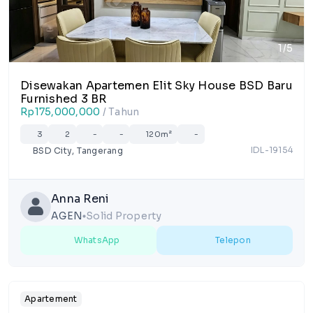
1/5
Disewakan Apartemen Elit Sky House BSD Baru
Furnished 3 BR
Rp175,000,000
/ Tahun
3
2
-
-
120m²
-
IDL-19154
BSD City, Tangerang
Anna Reni
AGEN
Solid Property
lens
WhatsApp
Telepon
Apartement