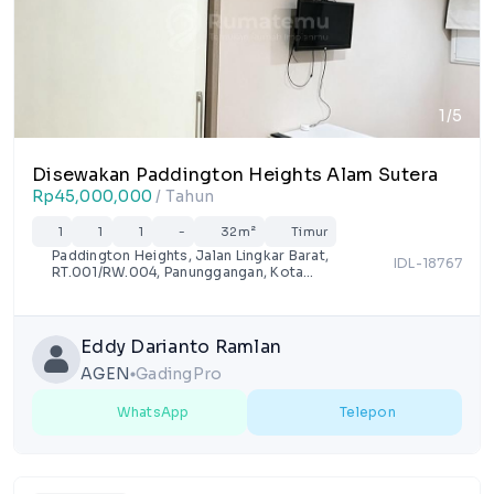
1/5
Disewakan Paddington Heights Alam Sutera
Rp45,000,000
/ Tahun
1
1
1
-
32m²
Timur
Paddington Heights, Jalan Lingkar Barat,
IDL-18767
RT.001/RW.004, Panunggangan, Kota
Tangerang, Banten
Eddy Darianto Ramlan
AGEN
GadingPro
lens
WhatsApp
Telepon