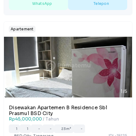
WhatsApp
Telepon
Apartement
1/5
Disewakan Apartemen B Residence Sbl
Prasmul BSD City
Rp45,000,000
/ Tahun
1
1
-
-
23m²
-
IDL-19125
BSD City, Tangerang