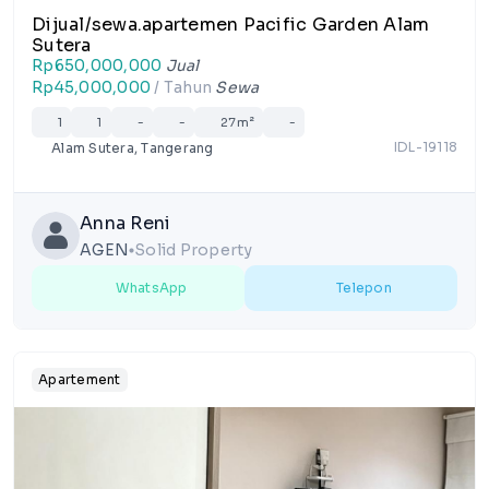
Dijual/sewa.apartemen Pacific Garden Alam
Sutera
Rp650,000,000
Jual
Rp45,000,000
/ Tahun
Sewa
1
1
-
-
27m²
-
IDL-19118
Alam Sutera, Tangerang
Anna Reni
AGEN
Solid Property
lens
WhatsApp
Telepon
Apartement