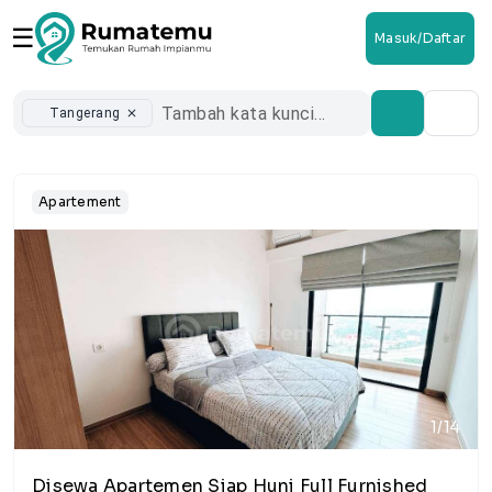
☰
Masuk/Daftar
Tangerang
close
Apartement
1/14
Disewa Apartemen Siap Huni Full Furnished