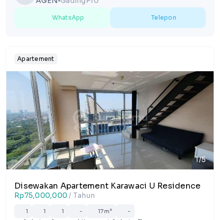
AGEN
GadingPro
lens
WhatsApp
Telepon
Apartement
1/5
Disewakan Apartement Karawaci U Residence
Rp75,000,000
/ Tahun
1
1
1
-
17m²
-