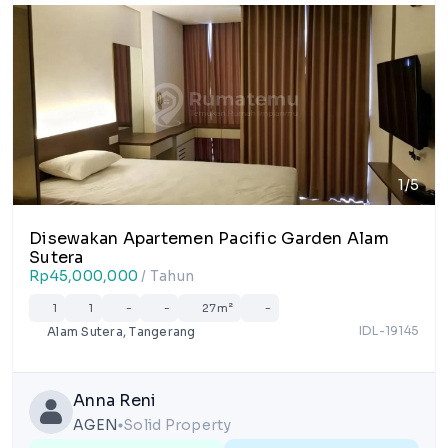
1/5
Disewakan Apartemen Pacific Garden Alam
Sutera
Rp45,000,000
/ Tahun
1
1
-
-
27m²
-
IDL-19145
Alam Sutera, Tangerang
Anna Reni
AGEN
Solid Property
lens