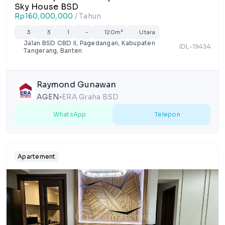
Sky House BSD
Rp160,000,000
/ Tahun
3
3
1
-
120m²
Utara
Jalan BSD CBD II, Pagedangan, Kabupaten
IDL-19434
Tangerang, Banten
Raymond Gunawan
AGEN
ERA Graha BSD
lens
WhatsApp
Telepon
Apartement