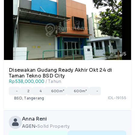
1/5
Disewakan Gudang Ready Akhir Okt 24 di
Taman Tekno BSD City
Rp538,000,000
/ Tahun
-
2
4
600m²
600m²
-
IDL-19155
BSD, Tangerang
Anna Reni
AGEN
Solid Property
lens