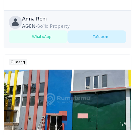
Anna Reni
AGEN
Solid Property
lens
WhatsApp
Telepon
Gudang
1/5