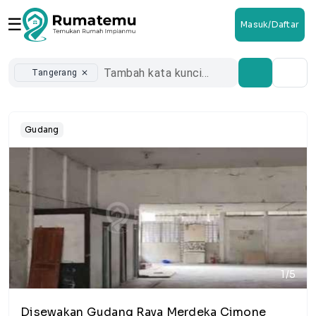
☰
Masuk/Daftar
Tangerang
close
Gudang
1/5
Disewakan Gudang Raya Merdeka Cimone