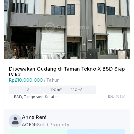
1/5
Disewakan Gudang di Taman Tekno X BSD Siap
Pakai
Rp218,000,000
/ Tahun
-
2
-
120m²
120m²
-
IDL-19131
BSD, Tangerang Selatan
Anna Reni
AGEN
Solid Property
lens