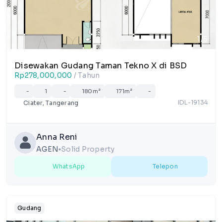
1/5
Disewakan Gudang Taman Tekno X di BSD
Rp278,000,000
/ Tahun
-
1
-
180m²
171m²
-
IDL-19134
Ciater, Tangerang
Anna Reni
AGEN
Solid Property
lens
WhatsApp
Telepon
Gudang