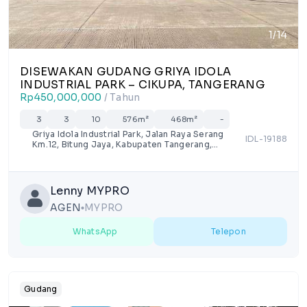
1/14
DISEWAKAN GUDANG GRIYA IDOLA
INDUSTRIAL PARK – CIKUPA, TANGERANG
Rp450,000,000
/ Tahun
3
3
10
576m²
468m²
-
Griya Idola Industrial Park, Jalan Raya Serang
IDL-19188
Km.12, Bitung Jaya, Kabupaten Tangerang,
Banten
Lenny MYPRO
AGEN
MYPRO
lens
WhatsApp
Telepon
Gudang