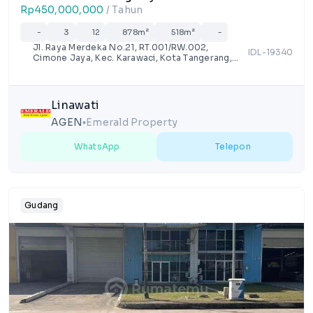
Rp450,000,000
/ Tahun
-
3
12
878m²
518m²
-
Jl. Raya Merdeka No.21, RT.001/RW.002,
IDL-19340
Cimone Jaya, Kec. Karawaci, Kota Tangerang,
Banten 15114
Linawati
AGEN
Emerald Property
lens
WhatsApp
Telepon
Gudang