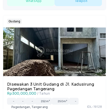
WhatsApp
Telepon
Gudang
1/3
Disewakan 3 Unit Gudang di Jl. Kadusirung
Pagedangan Tangerang
Rp300,000,000
/ Tahun
-
-
-
252m²
250m²
-
IDL-19128
Pagedangan, Tangerang