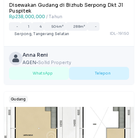
Disewakan Gudang di Bizhub Serpong Dkt Jl
Puspitek
Rp238,000,000
/ Tahun
-
1
4
504m²
288m²
-
IDL-19150
Serpong, Tangerang Selatan
Anna Reni
AGEN
Solid Property
lens
WhatsApp
Telepon
Gudang