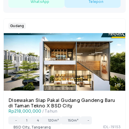
WhatsApp
Telepon
Gudang
1/5
Disewakan Siap Pakai Gudang Gandeng Baru
di Taman Tekno X BSD City
Rp218,000,000
/ Tahun
-
1
4
120m²
150m²
-
IDL-19153
BSD City, Tangerang