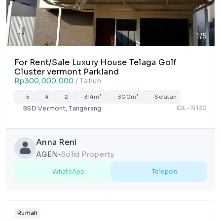
1/5
For Rent/Sale Luxury House Telaga Golf
Cluster vermont Parkland
Rp300,000,000
/ Tahun
5
4
2
314m²
300m²
Selatan
IDL-19132
BSD Vermont, Tangerang
Anna Reni
AGEN
Solid Property
lens
WhatsApp
Telepon
Rumah