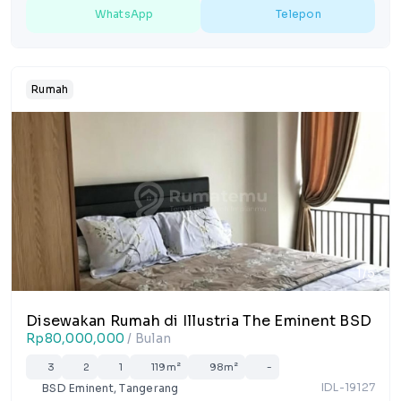
WhatsApp
Telepon
Rumah
1/5
Disewakan Rumah di Illustria The Eminent BSD
Rp80,000,000
/ Bulan
3
2
1
119m²
98m²
-
IDL-19127
BSD Eminent, Tangerang