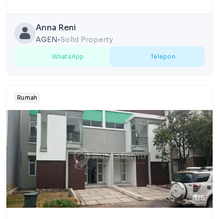
Anna Reni
AGEN
Solid Property
lens
WhatsApp
Telepon
Rumah
1/5