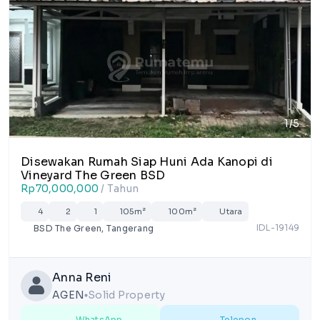
1/5
Disewakan Rumah Siap Huni Ada Kanopi di
Vineyard The Green BSD
Rp70,000,000
/ Tahun
4
2
1
105m²
100m²
Utara
IDL-19149
BSD The Green, Tangerang
Anna Reni
AGEN
Solid Property
lens
WhatsApp
Telepon