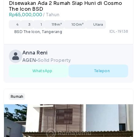
Disewakan Ada 2 Rumah Siap Huni di Cosmo
The Icon BSD
Rp65,000,000
/ Tahun
4
3
1
119m²
100m²
Utara
IDL-19138
BSD The Icon, Tangerang
Anna Reni
AGEN
Solid Property
lens
WhatsApp
Telepon
Rumah