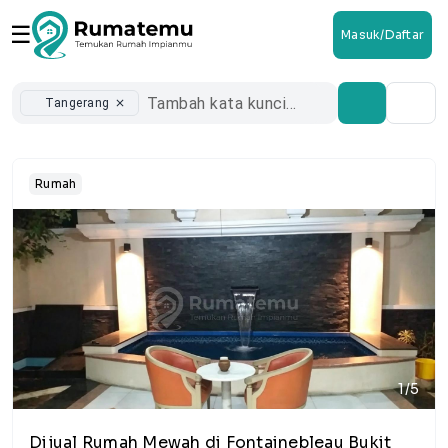
☰
Masuk/Daftar
Tangerang
close
Rumah
1/5
Dijual Rumah Mewah di Fontainebleau Bukit