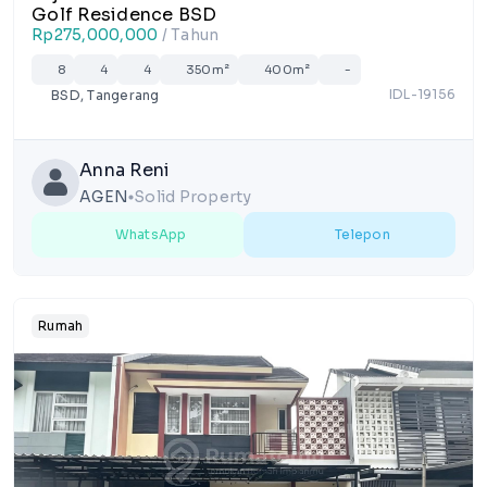
Golf Residence BSD
Rp275,000,000
/ Tahun
8
4
4
350m²
400m²
-
IDL-19156
BSD, Tangerang
Anna Reni
AGEN
Solid Property
lens
WhatsApp
Telepon
Rumah