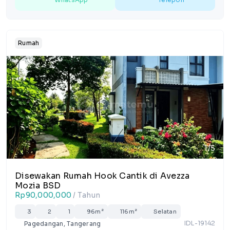
Rumah
1/5
Disewakan Rumah Hook Cantik di Avezza
Mozia BSD
Rp90,000,000
/ Tahun
3
2
1
96m²
116m²
Selatan
IDL-19142
Pagedangan, Tangerang