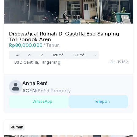
1/5
Disewa/jual Rumah Di Castilla Bsd Samping
Tol Pondok Aren
Rp80,000,000
/ Tahun
4
3
2
128m²
120m²
-
IDL-19152
BSD Castilla, Tangerang
Anna Reni
AGEN
Solid Property
lens
WhatsApp
Telepon
Rumah