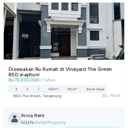
1/5
Disewakan Ru Rumah di Vineyard The Green
BSD siaphuni
Rp70,000,000
/ Tahun
3
2
1
105m²
90m²
Barat Daya
IDL-19129
BSD The Green, Tangerang
Anna Reni
AGEN
Solid Property
lens