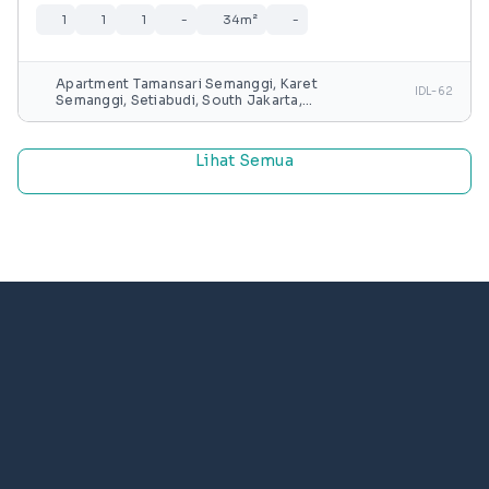
1
1
1
-
34m²
-
Apartment Tamansari Semanggi, Karet
IDL-62
Semanggi, Setiabudi, South Jakarta,
Special capital Region of Jakarta, Java,
Indonesia
Lihat Semua