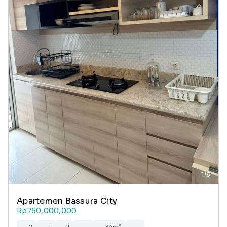
1/6
Apartemen Bassura City
Rp750,000,000
2
1
1
-
34m²
-