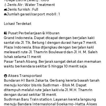
💧Jenis Air : Water Treatment
🛋️Jenis furnish : Full
🚘Jumlah garasi/carport mobil : 1
Lokasi Terdekat
🛍️ Pusat Perbelanjaan & Hiburan
Grand Indonesia. Dapat dicapai dengan berjalan kaki
santai via Jl. Tlk. Betung I dengan durasi hanya 7 menit.
Plaza Indonesia. Bisa dijangkau dengan berjalan kaki
melewati rute Jl. Thamrin Boulevard dan Jl. H. M. Saleh
Ishak selama 11 menit
Pasar Tanah Abang. Berjarak sangat dekat dan memakan
waktu berkendara sekitar 5 hingga 10 menit saja.
🚇 Akses Transportasi
Bundaran HI Bank Jakarta. Gerbang kereta bawah tanah
menuju koridor bisnis Sudirman - Blok M. Dapat
ditempuh melalui rute jalan kaki via Jl. M.H. Thamrin
dengan durasi sekitar 18 menit.
Sudirman Baru Train station. Layanan kereta langsung
menuju Bandara Internasional Soekarno-Hatta. Akses