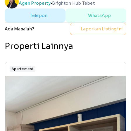
Agen Property
Brighton Hub Tebet
lens
Telepon
WhatsApp
Ada Masalah?
Laporkan Listing ini
Properti Lainnya
Apartement