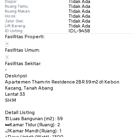
Tidak Ada
Dapur:
Tidak Ada
Ruang Tamu:
Tidak Ada
Ruang Makan:
Tidak Ada
Hook:
Tidak Ada
Jalur Gas:
Tidak Ada
Lift Barang:
IDL-9458
ID Listing:
Fasilitas Properti:
-
Fasilitas Umum:
-
Fasilitas Sekitar:
-
Deskripsi:
Apartemen Thamrin Residence 2BR 59m2 di Kebon
Kacang, Tanah Abang
Lantai 33
SHM
Detail Listing
🏗️Luas Bangunan (m2) : 59
🛏️Kamar Tidur (Ruang) : 2
🛁Kamar Mandi (Ruang) : 1
⚡️Daya Listrik (Watt) : 1300