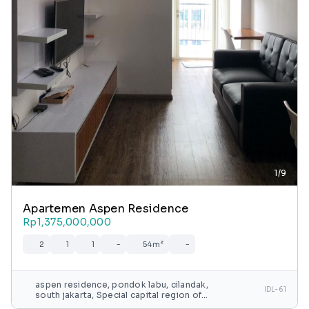
1/9
Apartemen Aspen Residence
Rp1,375,000,000
2
1
1
-
54m²
-
aspen residence, pondok labu, cilandak,
IDL-61
south jakarta, Special capital region of
jakarta, java, indonesia