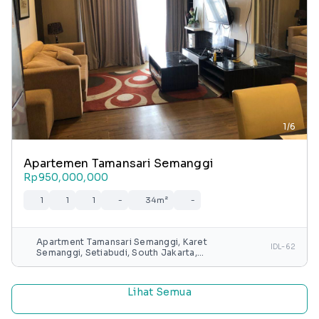
1/6
Apartemen Tamansari Semanggi
Rp950,000,000
1
1
1
-
34m²
-
Apartment Tamansari Semanggi, Karet
IDL-62
Semanggi, Setiabudi, South Jakarta,
Special capital Region of Jakarta, Java,
Indonesia
Lihat Semua