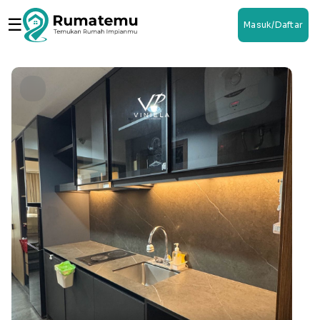
☰
Masuk/Daftar