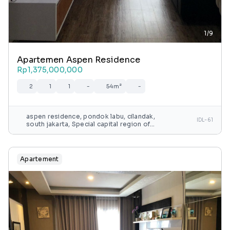
1/9
Apartemen Aspen Residence
Rp1,375,000,000
2
1
1
-
54m²
-
aspen residence, pondok labu, cilandak,
IDL-61
south jakarta, Special capital region of
jakarta, java, indonesia
Apartement