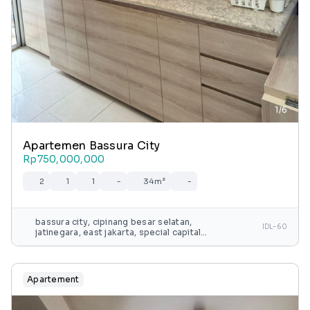
1/6
Apartemen Bassura City
Rp750,000,000
2
1
1
-
34m²
-
bassura city, cipinang besar selatan,
IDL-60
jatinegara, east jakarta, special capital
region of jakarta, java, 13240, indonesia
Apartement