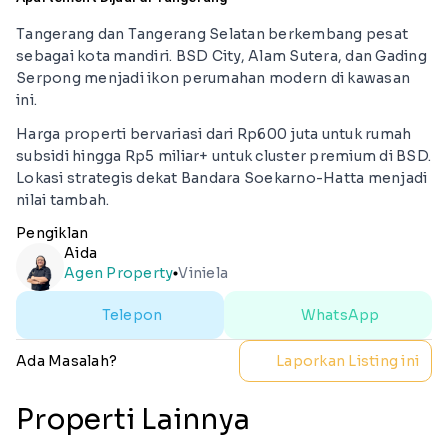
Tangerang dan Tangerang Selatan berkembang pesat
sebagai kota mandiri. BSD City, Alam Sutera, dan Gading
Serpong menjadi ikon perumahan modern di kawasan
ini.
Harga properti bervariasi dari Rp600 juta untuk rumah
subsidi hingga Rp5 miliar+ untuk cluster premium di BSD.
Lokasi strategis dekat Bandara Soekarno-Hatta menjadi
nilai tambah.
Pengiklan
Aida
Agen Property
Viniela
lens
Telepon
WhatsApp
Ada Masalah?
Laporkan Listing ini
Properti Lainnya