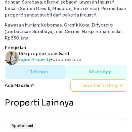
dengan Surabaya, dikenal sebagai kawasan industri
besar (Semen Gresik, Maspion, Petrokimia). Permintaan
properti sangat stabil dari pekerja industri.
Kawasan hunian: Kebomas, Gresik Kota, Driyorejo
(perbatasan Surabaya), dan Cerme. Harga rumah mulai
Rp350 juta.
Pengiklan
Riki propnex boeulvard
Agen Property
propnex blvd
lens
Telepon
WhatsApp
Ada Masalah?
Laporkan Listing ini
Properti Lainnya
Apartement