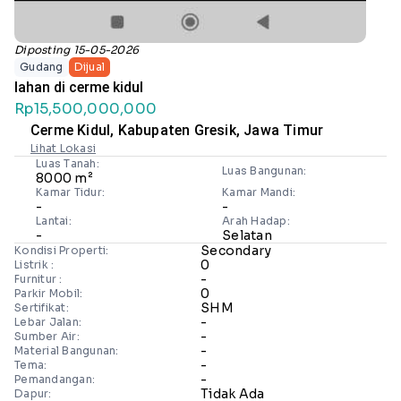
Diposting 15-05-2026
Gudang
Dijual
lahan di cerme kidul
Rp15,500,000,000
Cerme Kidul, Kabupaten Gresik, Jawa Timur
Lihat Lokasi
Luas Tanah:
Luas Bangunan:
8000 m²
Kamar Tidur:
Kamar Mandi:
-
-
Lantai:
Arah Hadap:
-
Selatan
Secondary
Kondisi Properti:
0
Listrik :
-
Furnitur :
0
Parkir Mobil:
SHM
Sertifikat:
-
Lebar Jalan:
-
Sumber Air:
-
Material Bangunan:
-
Tema:
-
Pemandangan:
Tidak Ada
Dapur: