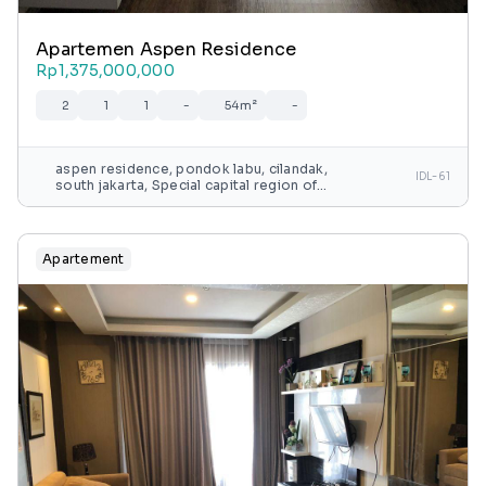
Apartemen Aspen Residence
Rp1,375,000,000
2
1
1
-
54m²
-
aspen residence, pondok labu, cilandak,
IDL-61
south jakarta, Special capital region of
jakarta, java, indonesia
Apartement