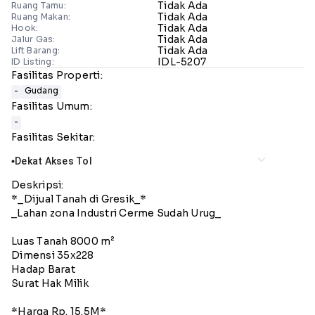
Tidak Ada
Ruang Tamu:
Tidak Ada
Ruang Makan:
Tidak Ada
Hook:
Tidak Ada
Jalur Gas:
Tidak Ada
Lift Barang:
IDL-5207
ID Listing:
Fasilitas Properti:
-
⁠Gudang
Fasilitas Umum:
-
Fasilitas Sekitar:
Dekat Akses Tol
lens
Deskripsi:
*_Dijual Tanah di Gresik_*
_Lahan zona Industri Cerme Sudah Urug_
Luas Tanah 8000 m²
Dimensi 35x228
Hadap Barat
Surat Hak Milik
*Harga Rp. 15.5M*