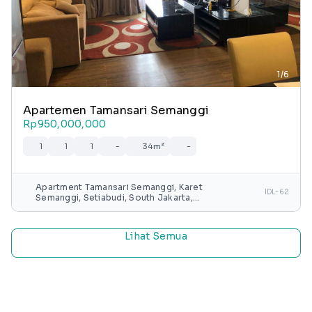
1/6
Apartemen Tamansari Semanggi
Rp950,000,000
1
1
1
-
34m²
-
Apartment Tamansari Semanggi, Karet
IDL-62
Semanggi, Setiabudi, South Jakarta,
Special capital Region of Jakarta, Java,
Indonesia
Lihat Semua