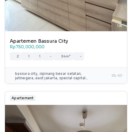
1/6
Apartemen Bassura City
Rp750,000,000
2
1
1
-
34m²
-
bassura city, cipinang besar selatan,
IDL-60
jatinegara, east jakarta, special capital
region of jakarta, java, 13240, indonesia
Apartement