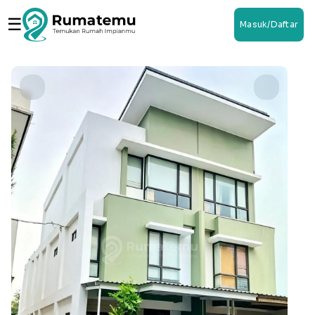
☰
Masuk/Daftar