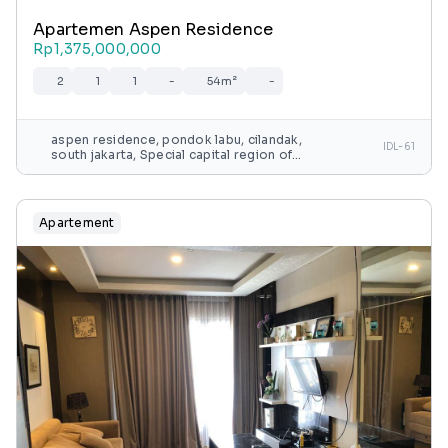
Apartemen Aspen Residence
Rp1,375,000,000
2
1
1
-
54m²
-
aspen residence, pondok labu, cilandak,
IDL-61
south jakarta, Special capital region of
jakarta, java, indonesia
Apartement