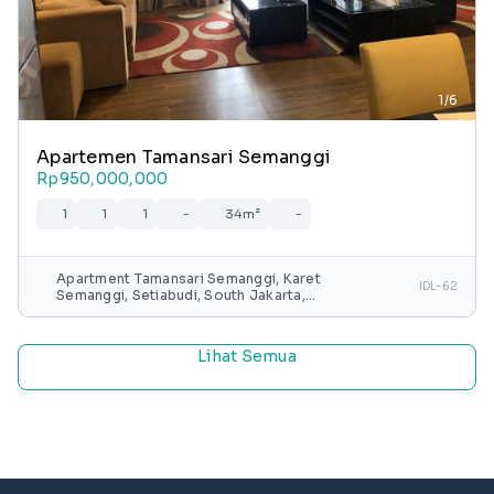
1/6
Apartemen Tamansari Semanggi
Rp950,000,000
1
1
1
-
34m²
-
Apartment Tamansari Semanggi, Karet
IDL-62
Semanggi, Setiabudi, South Jakarta,
Special capital Region of Jakarta, Java,
Indonesia
Lihat Semua