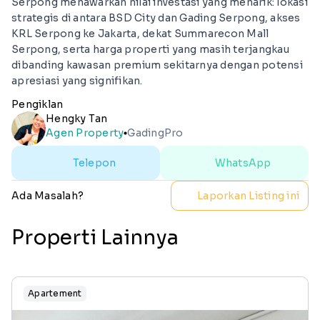
Serpong menawarkan nilai investasi yang menarik: lokasi
strategis di antara BSD City dan Gading Serpong, akses
KRL Serpong ke Jakarta, dekat Summarecon Mall
Serpong, serta harga properti yang masih terjangkau
dibanding kawasan premium sekitarnya dengan potensi
apresiasi yang signifikan.
Pengiklan
Hengky Tan
Agen Property
GadingPro
lens
Telepon
WhatsApp
Ada Masalah?
Laporkan Listing ini
Properti Lainnya
Apartement