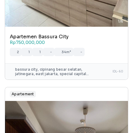
1/6
Apartemen Bassura City
Rp750,000,000
2
1
1
-
34m²
-
bassura city, cipinang besar selatan,
IDL-60
jatinegara, east jakarta, special capital
region of jakarta, java, 13240, indonesia
Apartement