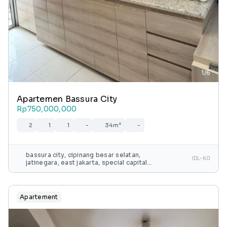
1/6
Apartemen Bassura City
Rp750,000,000
2
1
1
-
34m²
-
bassura city, cipinang besar selatan,
IDL-60
jatinegara, east jakarta, special capital
region of jakarta, java, 13240, indonesia
Apartement