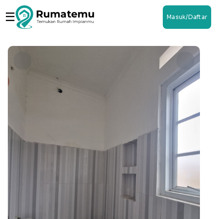
☰
Masuk/Daftar