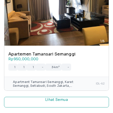
1/6
Apartemen Tamansari Semanggi
Rp950,000,000
1
1
1
-
34m²
-
Apartment Tamansari Semanggi, Karet
IDL-62
Semanggi, Setiabudi, South Jakarta,
Special capital Region of Jakarta, Java,
Indonesia
Lihat Semua