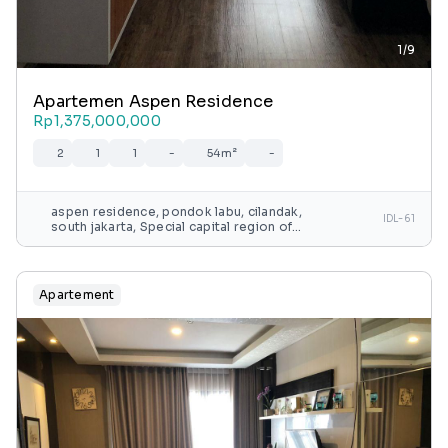
1/9
Apartemen Aspen Residence
Rp1,375,000,000
2
1
1
-
54m²
-
aspen residence, pondok labu, cilandak,
IDL-61
south jakarta, Special capital region of
jakarta, java, indonesia
Apartement