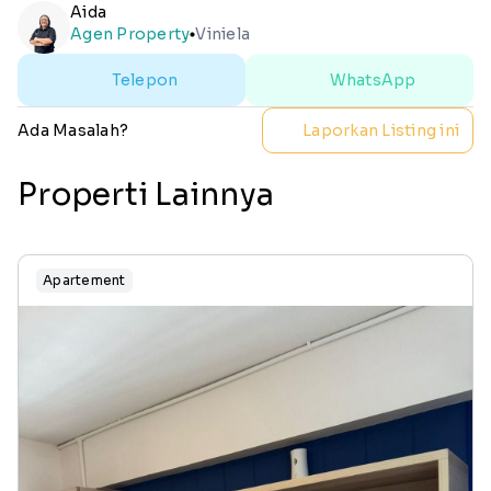
Aida
Agen Property
Viniela
lens
Telepon
WhatsApp
Ada Masalah?
Laporkan Listing ini
Properti Lainnya
Apartement