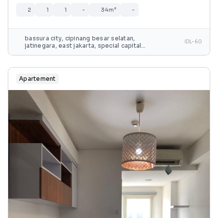
2
1
1
-
34m²
-
bassura city, cipinang besar selatan,
IDL-60
jatinegara, east jakarta, special capital
region of jakarta, java, 13240, indonesia
Apartement