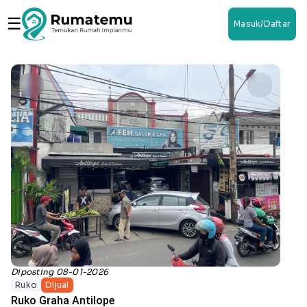
☰
Masuk/Daftar
Diposting 08-01-2026
Ruko
Dijual
Ruko Graha Antilope