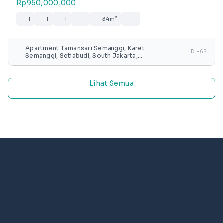
Rp950,000,000
1
1
1
-
34m²
-
Apartment Tamansari Semanggi, Karet
IDL-62
Semanggi, Setiabudi, South Jakarta,
Special capital Region of Jakarta, Java,
Indonesia
Lihat Semua