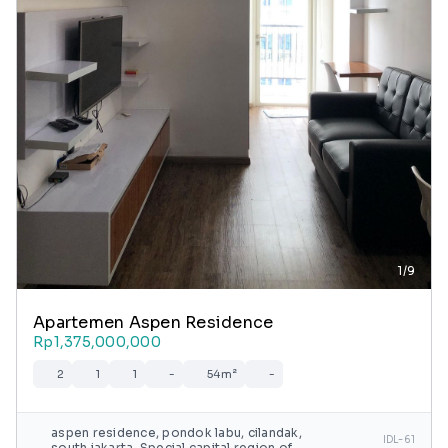
1/9
Apartemen Aspen Residence
Rp1,375,000,000
2
1
1
-
54m²
-
aspen residence, pondok labu, cilandak,
IDL-61
south jakarta, Special capital region of