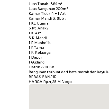
Luas Tanah . 384m²
Luas Bangunan 200m²
Kamar Tidur .4 + 1 Art
Kamar Mandi 3. Sbb :
1 Kt. Utama
3 Kt. Anak2
1 K. Art
3 K. Mandi
1 R Musholla
1 R.Tamu
1 R. Keluarga
1 Dapur
1 Gudang
Listrik 2200 W
Bangunan terbuat dari bata merah dan kayu K
BEBAS BANJIR
HARGA Rp.4,25 M Nego