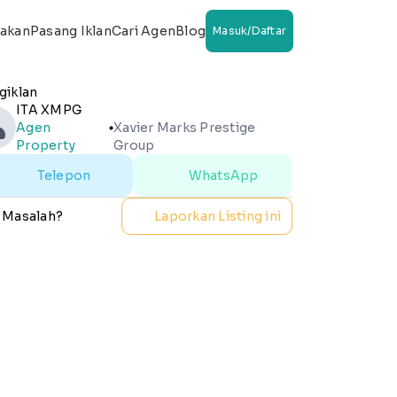
wakan
Pasang Iklan
Cari Agen
Blog
Masuk/Daftar
giklan
ITA XMPG
Agen
Xavier Marks Prestige
lens
Property
Group
Telepon
WhatsApp
 Masalah?
Laporkan Listing ini