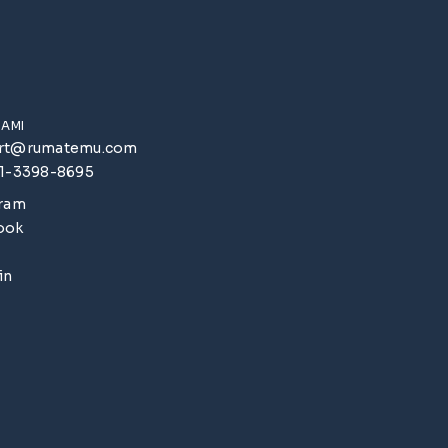
KAMI
rt@rumatemu.com
51-3398-8695
gram
ook
in