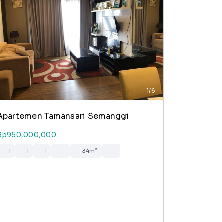
1/6
Apartemen Tamansari Semanggi
Rp950,000,000
1
1
1
-
34m²
-