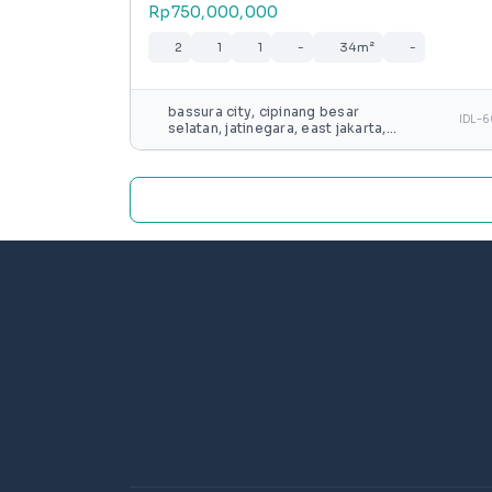
Rp750,000,000
2
1
1
-
34m²
-
bassura city, cipinang besar
IDL-
selatan, jatinegara, east jakarta,
special capital region of jakarta,
java, 13240, indonesia