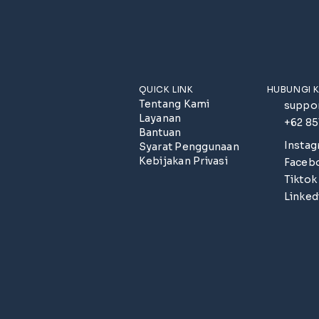
QUICK LINK
HUBUNGI 
Tentang Kami
suppo
Layanan
+62 8
Bantuan
Insta
Syarat Penggunaan
Kebijakan Privasi
Faceb
Tiktok
Linked