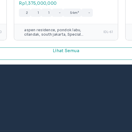
Rp1,375,000,000
2
1
1
-
54m²
-
aspen residence, pondok labu,
60
IDL-61
cilandak, south jakarta, Special
capital region of jakarta, java,
indonesia
Lihat Semua