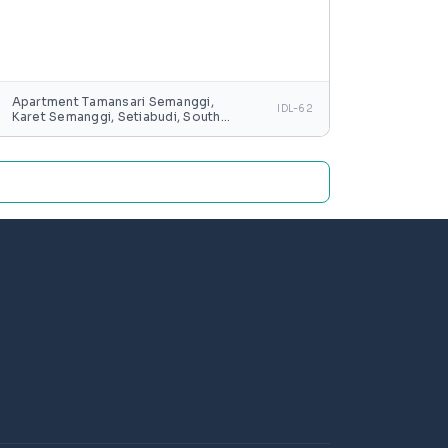
Apartment Tamansari Semanggi,
IDL-62
Karet Semanggi, Setiabudi, South
Jakarta, Special capital Region of
Jakarta, Java, Indonesia