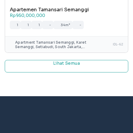
Apartemen Tamansari Semanggi
Rp950,000,000
1
1
1
-
34m²
-
Apartment Tamansari Semanggi, Karet
IDL-62
Semanggi, Setiabudi, South Jakarta,
Special capital Region of Jakarta, Java,
Indonesia
Lihat Semua