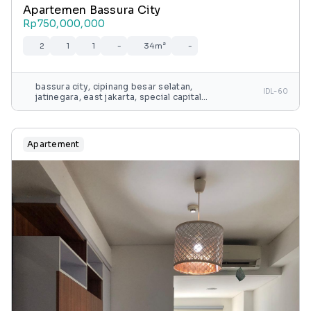
Apartemen Bassura City
Rp750,000,000
2
1
1
-
34m²
-
bassura city, cipinang besar selatan,
IDL-60
jatinegara, east jakarta, special capital
region of jakarta, java, 13240, indonesia
Apartement