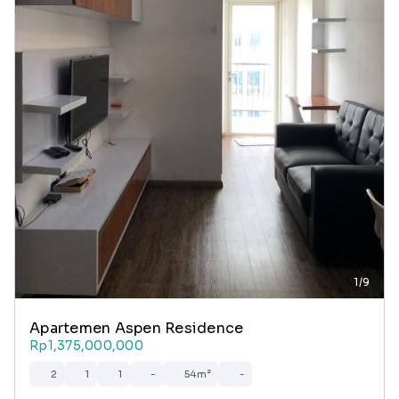
1/9
Apartemen Aspen Residence
Rp1,375,000,000
2
1
1
-
54m²
-