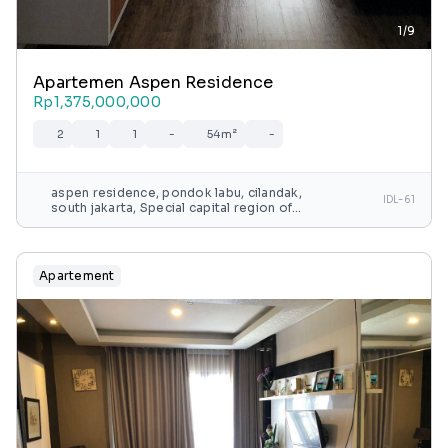
1/9
Apartemen Aspen Residence
Rp1,375,000,000
2
1
1
-
54m²
-
aspen residence, pondok labu, cilandak,
IDL-61
south jakarta, Special capital region of
jakarta, java, indonesia
Apartement