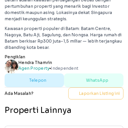
Batam adalah kawasan perdagangan bebas dengan
pertumbuhan properti yang menarik bagi investor
domestik maupun asing. Lokasinya dekat Singapura
menjadi keunggulan strategis.
Kawasan properti populer di Batam: Batam Centre,
Nagoya, Batu Aji, Sagulung, dan Nongsa. Harga rumah di
Batam berkisar Rp300 juta–1,5 miliar — lebih terjangkau
dibanding kota besar.
Pengiklan
Hendra Thamrin
Agen Property
Independent
lens
Telepon
WhatsApp
Ada Masalah?
Laporkan Listing ini
Properti Lainnya