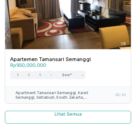
1/6
Apartemen Tamansari Semanggi
Rp950,000,000
1
1
1
-
34m²
-
Apartment Tamansari Semanggi, Karet
IDL-62
Semanggi, Setiabudi, South Jakarta,
Special capital Region of Jakarta, Java,
Indonesia
Lihat Semua