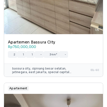
1/6
Apartemen Bassura City
Rp750,000,000
2
1
1
-
34m²
-
bassura city, cipinang besar selatan,
IDL-60
jatinegara, east jakarta, special capital
region of jakarta, java, 13240, indonesia
Apartement