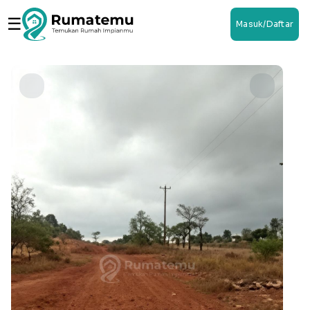
☰
Masuk/Daftar