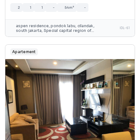
2
1
1
-
54m²
-
aspen residence, pondok labu, cilandak,
IDL-61
south jakarta, Special capital region of
jakarta, java, indonesia
Apartement