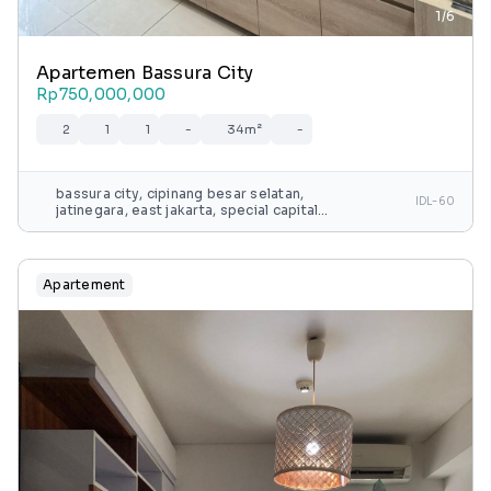
1/6
Apartemen Bassura City
Rp750,000,000
2
1
1
-
34m²
-
bassura city, cipinang besar selatan,
IDL-60
jatinegara, east jakarta, special capital
region of jakarta, java, 13240, indonesia
Apartement