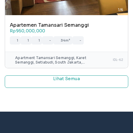
1/6
Apartemen Tamansari Semanggi
Rp950,000,000
1
1
1
-
34m²
-
Apartment Tamansari Semanggi, Karet
IDL-62
Semanggi, Setiabudi, South Jakarta,
Special capital Region of Jakarta, Java,
Indonesia
Lihat Semua