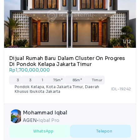
1/12
Dijual Rumah Baru Dalam Cluster On Progres
Di Pondok Kelapa Jakarta Timur
Rp1,700,000,000
3
3
1
75m²
85m²
Timur
Pondok Kelapa, Kota Jakarta Timur, Daerah
IDL-19242
Khusus Ibukota Jakarta
Mohammad Iqbal
AGEN
Iqbal Pro
lens
WhatsApp
Telepon