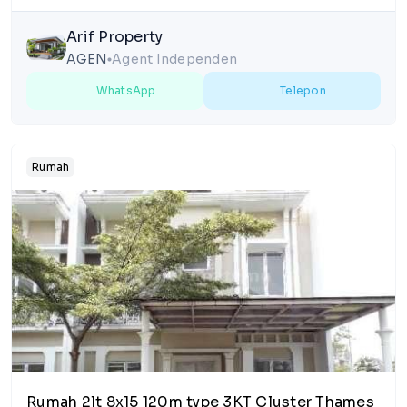
Arif Property
AGEN
Agent Independen
lens
WhatsApp
Telepon
Rumah
1/9
Rumah 2lt 8x15 120m type 3KT Cluster Thames