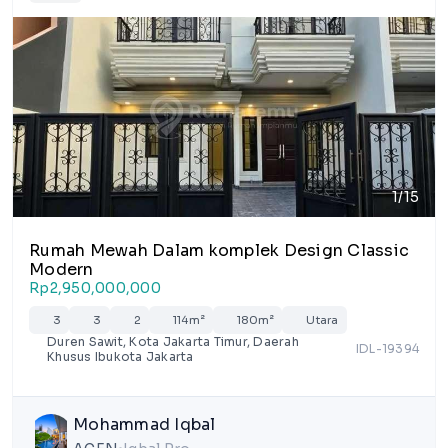
1/15
Rumah Mewah Dalam komplek Design Classic
Modern
Rp2,950,000,000
3
3
2
114m²
180m²
Utara
Duren Sawit, Kota Jakarta Timur, Daerah
IDL-19394
Khusus Ibukota Jakarta
Mohammad Iqbal