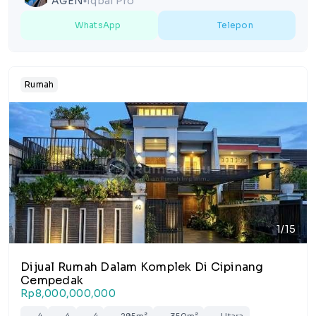
AGEN
Iqbal Pro
lens
WhatsApp
Telepon
Rumah
1/15
Dijual Rumah Dalam Komplek Di Cipinang
Cempedak
Rp8,000,000,000