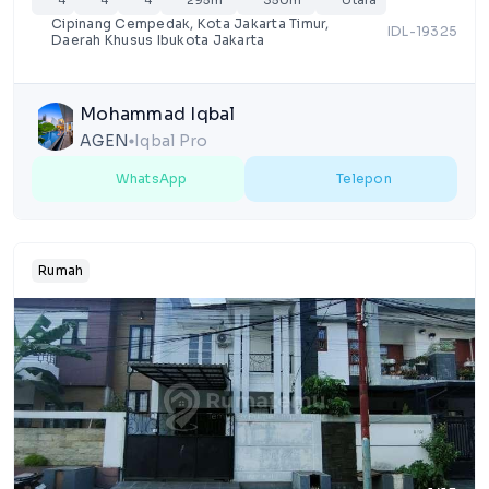
4
4
4
295m²
350m²
Utara
Cipinang Cempedak, Kota Jakarta Timur,
IDL-19325
Daerah Khusus Ibukota Jakarta
Mohammad Iqbal
AGEN
Iqbal Pro
lens
WhatsApp
Telepon
Rumah