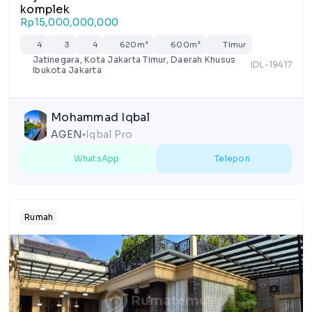
komplek
Rp15,000,000,000
4
3
4
620m²
600m²
Timur
Jatinegara, Kota Jakarta Timur, Daerah Khusus
IDL-19417
Ibukota Jakarta
Mohammad Iqbal
AGEN
Iqbal Pro
lens
WhatsApp
Telepon
Rumah