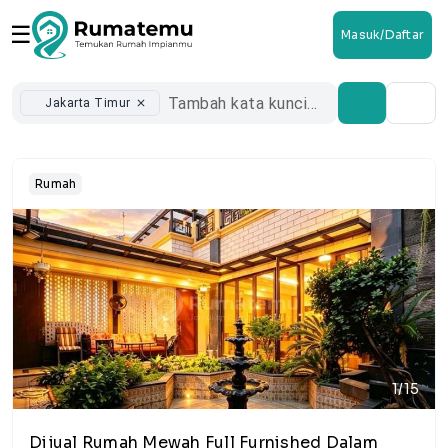
☰
Masuk/Daftar
Jakarta Timur
close
Rumah
1/15
Dijual Rumah Mewah Full Furnished Dalam