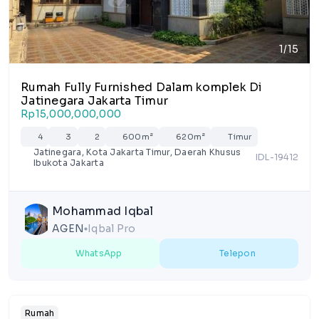
1/15
Rumah Fully Furnished Dalam komplek Di
Jatinegara Jakarta Timur
Rp15,000,000,000
4
3
2
600m²
620m²
Timur
Jatinegara, Kota Jakarta Timur, Daerah Khusus
IDL-19412
Ibukota Jakarta
Mohammad Iqbal
AGEN
Iqbal Pro
lens
WhatsApp
Telepon
Rumah