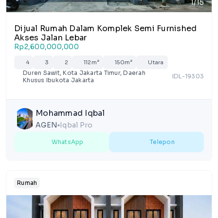
1/15
Dijual Rumah Dalam Komplek Semi Furnished
Akses Jalan Lebar
Rp2,600,000,000
4
3
2
112m²
150m²
Utara
Duren Sawit, Kota Jakarta Timur, Daerah
IDL-19303
Khusus Ibukota Jakarta
Mohammad Iqbal
AGEN
Iqbal Pro
lens
WhatsApp
Telepon
Rumah