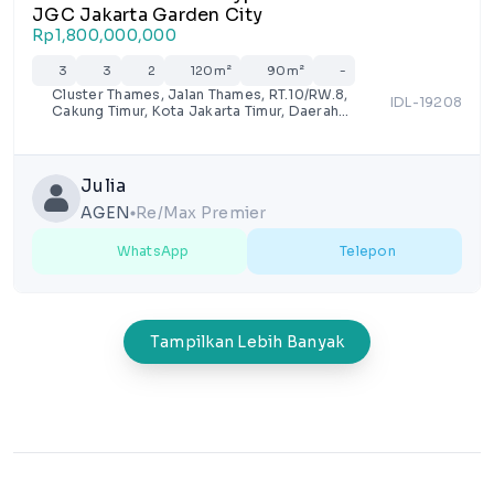
JGC Jakarta Garden City
Rp1,800,000,000
3
3
2
120m²
90m²
-
Cluster Thames, Jalan Thames, RT.10/RW.8,
IDL-19208
Cakung Timur, Kota Jakarta Timur, Daerah
Khusus Ibukota Jakarta
Julia
AGEN
Re/Max Premier
lens
WhatsApp
Telepon
Tampilkan Lebih Banyak