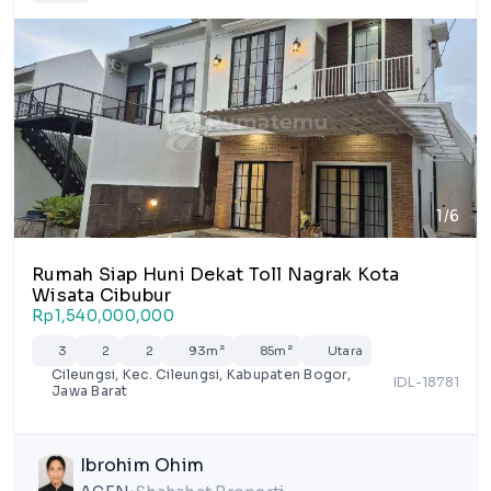
1/6
Rumah Siap Huni Dekat Toll Nagrak Kota
Wisata Cibubur
Rp1,540,000,000
3
2
2
93m²
85m²
Utara
Cileungsi, Kec. Cileungsi, Kabupaten Bogor,
IDL-18781
Jawa Barat
Ibrohim Ohim