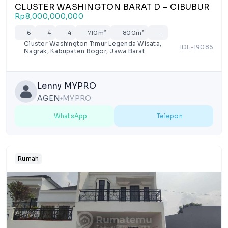
CLUSTER WASHINGTON BARAT D – CIBUBUR
Rp8,000,000,000
6
4
4
710m²
800m²
-
Cluster Washington Timur Legenda Wisata,
IDL-19085
Nagrak, Kabupaten Bogor, Jawa Barat
Lenny MYPRO
AGEN
MYPRO
lens
WhatsApp
Telepon
Rumah