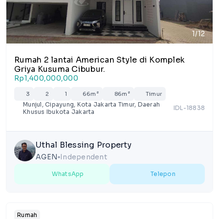
1/12
Rumah 2 lantai American Style di Komplek
Griya Kusuma Cibubur.
Rp1,400,000,000
3
2
1
66m²
86m²
Timur
Munjul, Cipayung, Kota Jakarta Timur, Daerah
IDL-18838
Khusus Ibukota Jakarta
Uthal Blessing Property
AGEN
Independent
lens
WhatsApp
Telepon
Rumah