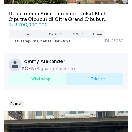
Dijual rumah Semi furnished Dekat Mall
Ciputra Cibubur di Citra Grand Cibubur,
Jatikarya, Jatisampurna
Rp3,700,000,000
5
4
1
240m²
300m²
Timur
IDL-18250
jati sampurna, bekasi Jatikarya
Tommy Alexander
AGEN
Signatureland pro
lens
WhatsApp
Telepon
Rumah