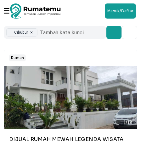
☰
Masuk/Daftar
Cibubur
close
Rumah
1/12
DIJUAL RUMAH MEWAH LEGENDA WISATA