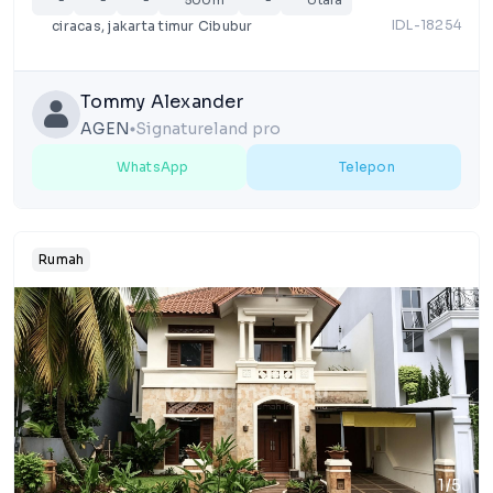
-
-
-
500m²
-
Utara
IDL-18254
ciracas, jakarta timur Cibubur
Tommy Alexander
AGEN
Signatureland pro
lens
WhatsApp
Telepon
Rumah
1/5