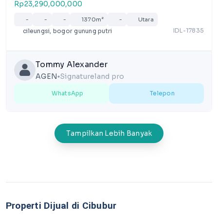
di Jl.Alternatif Cibubur, Cileungsi
Rp23,290,000,000
-
-
-
1370m²
-
Utara
IDL-17835
cileungsi, bogor gunung putri
Tommy Alexander
AGEN
Signatureland pro
lens
WhatsApp
Telepon
Tampilkan Lebih Banyak
Properti Dijual di Cibubur