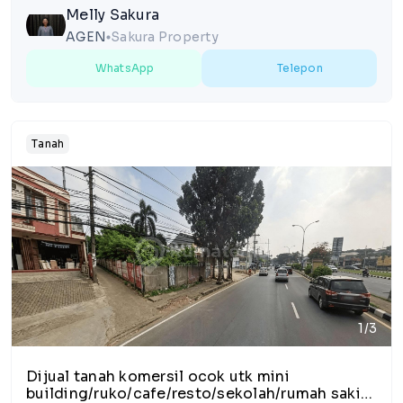
Melly Sakura
AGEN
Sakura Property
lens
WhatsApp
Telepon
Tanah
1/3
Dijual tanah komersil ocok utk mini
building/ruko/cafe/resto/sekolah/rumah sakit