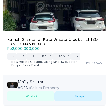
1/15
Rumah 2 lantai di Kota Wisata Cibubur LT 120
LB 200 siap NEGO
Rp2,000,000,000
4
3
2
120m²
200m²
-
Kota wisata Cibubur, Ciangsana, Kabupaten
IDL-18040
Bogor, Jawa Barat
Melly Sakura
AGEN
Sakura Property
lens
WhatsApp
Telepon