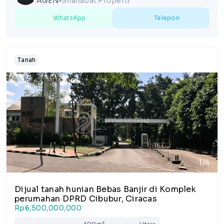
AGEN
Shahabat Properti
lens
WhatsApp
Telepon
Tanah
1/4
Dijual tanah hunian Bebas Banjir di Komplek
perumahan DPRD Cibubur, Ciracas
Rp6,500,000,000