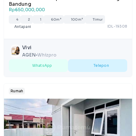
Bandung
Rp650,000,000
4
2
1
60m²
100m²
Timur
IDL-19308
Antapani
Vivi
AGEN
Whizpro
lens
WhatsApp
Telepon
Rumah