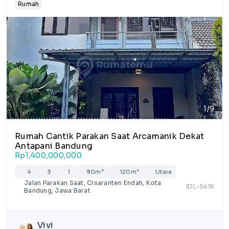
Rumah
1/9
Rumah Cantik Parakan Saat Arcamanik Dekat
Antapani Bandung
Rp1,400,000,000
4
3
1
90m²
120m²
Utara
Jalan Parakan Saat, Cisaranten Endah, Kota
IDL-5416
Bandung, Jawa Barat
Vivi