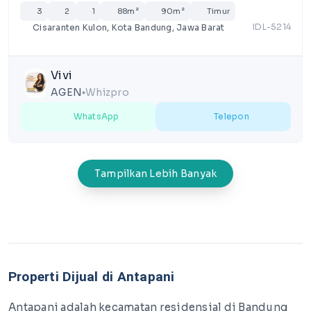
3
2
1
88m²
90m²
Timur
IDL-5214
Cisaranten Kulon, Kota Bandung, Jawa Barat
Vivi
AGEN
Whizpro
lens
WhatsApp
Telepon
Tampilkan Lebih Banyak
Properti Dijual di Antapani
Antapani adalah kecamatan residensial di Bandung