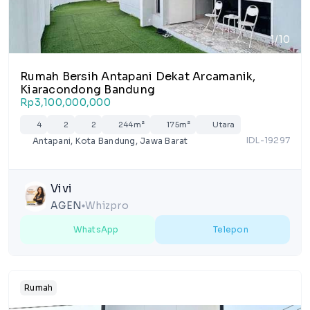
1/10
Rumah Bersih Antapani Dekat Arcamanik,
Kiaracondong Bandung
Rp3,100,000,000
4
2
2
244m²
175m²
Utara
IDL-19297
Antapani, Kota Bandung, Jawa Barat
Vivi
AGEN
Whizpro
lens
WhatsApp
Telepon
Rumah