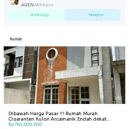
AGEN
Whizpro
lens
WhatsApp
Telepon
Rumah
1/5
Dibawah Harga Pasar !!! Rumah Murah
Cisaranten Kulon Arcamanik Endah dekat
Antapani Bandung
Rp750,000,000