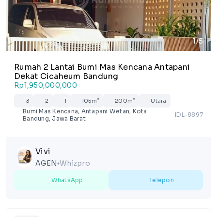
1/5
Rumah 2 Lantai Bumi Mas Kencana Antapani
Dekat Cicaheum Bandung
Rp1,950,000,000
3
2
1
105m²
200m²
Utara
Bumi Mas Kencana, Antapani Wetan, Kota
IDL-8897
Bandung, Jawa Barat
Vivi
AGEN
Whizpro
lens
WhatsApp
Telepon