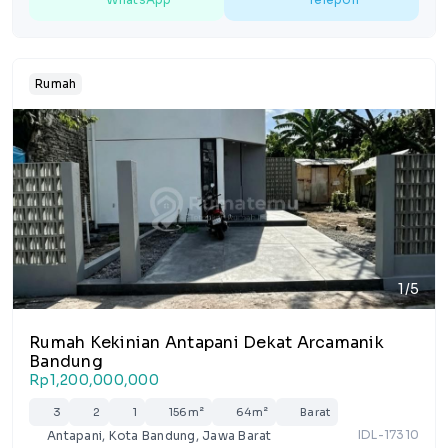
Rumah
1/5
Rumah Kekinian Antapani Dekat Arcamanik
Bandung
Rp1,200,000,000
3
2
1
156m²
64m²
Barat
IDL-17310
Antapani, Kota Bandung, Jawa Barat