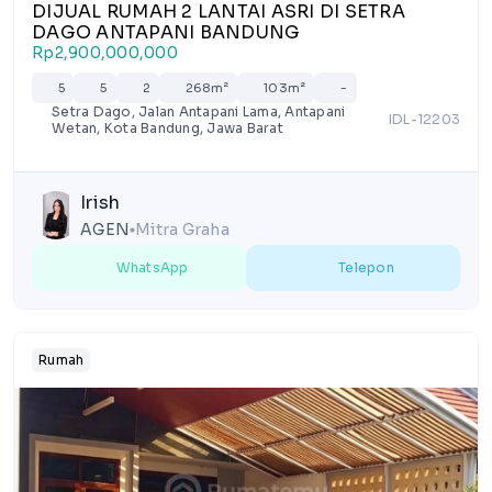
DIJUAL RUMAH 2 LANTAI ASRI DI SETRA
DAGO ANTAPANI BANDUNG
Rp2,900,000,000
5
5
2
268m²
103m²
-
Setra Dago, Jalan Antapani Lama, Antapani
IDL-12203
Wetan, Kota Bandung, Jawa Barat
Irish
AGEN
Mitra Graha
lens
WhatsApp
Telepon
Rumah