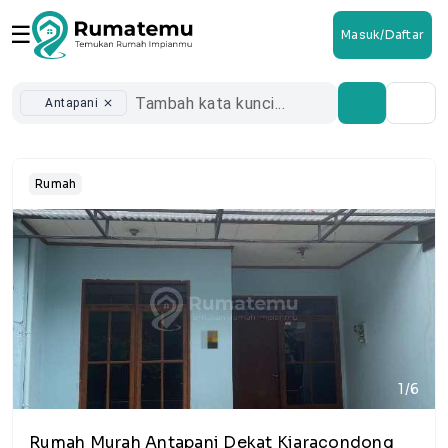
☰
Masuk/Daftar
Antapani
close
Rumah
1/6
Rumah Murah Antapani Dekat Kiaracondong