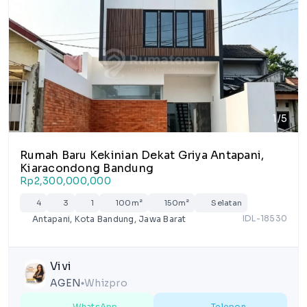
1/5
Rumah Baru Kekinian Dekat Griya Antapani,
Kiaracondong Bandung
Rp2,300,000,000
4
3
1
100m²
150m²
Selatan
IDL-18530
Antapani, Kota Bandung, Jawa Barat
Vivi
AGEN
Whizpro
lens
WhatsApp
Telepon