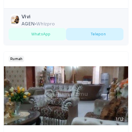
Vivi
AGEN
Whizpro
lens
WhatsApp
Telepon
Rumah
1/12