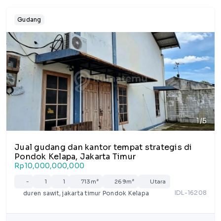
Gudang
1/5
Jual gudang dan kantor tempat strategis di
Pondok Kelapa, Jakarta Timur
Rp10,000,000,000
-
1
1
713m²
269m²
Utara
IDL-16208
duren sawit, jakarta timur Pondok Kelapa