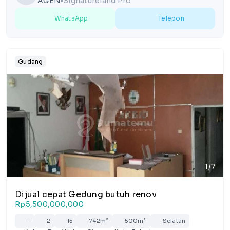
AGEN
Signatureland Pro
lens
WhatsApp
Telepon
Gudang
1/7
Dijual cepat Gedung butuh renov
Rp5,500,000,000
-
2
15
742m²
500m²
Selatan