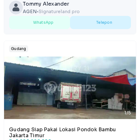
Tommy Alexander
AGEN
Signatureland pro
lens
WhatsApp
Telepon
Gudang
1/5
Gudang Siap Pakai Lokasi Pondok Bambu
Jakarta Timur