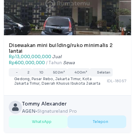
1/6
Disewakan mini building/ruko minimalis 2
lantai
Rp13,000,000,000
Jual
Rp600,000,000
/ Tahun
Sewa
-
2
10
502m²
400m²
Selatan
Gedong, Pasar Rebo, Jakarta Timur, Kota
IDL-18057
Jakarta Timur, Daerah Khusus Ibukota Jakarta
Tommy Alexander
AGEN
Signatureland Pro
lens
WhatsApp
Telepon