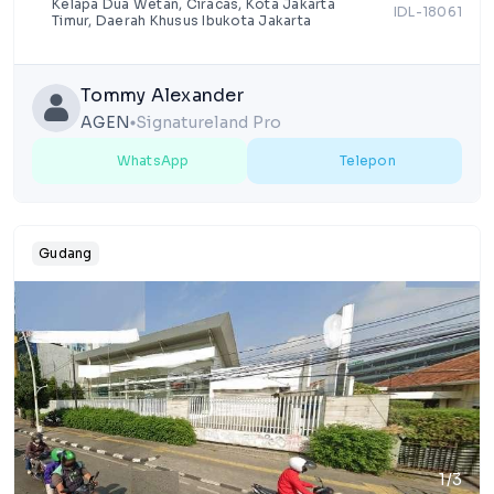
Kelapa Dua Wetan, Ciracas, Kota Jakarta
IDL-18061
Timur, Daerah Khusus Ibukota Jakarta
Tommy Alexander
AGEN
Signatureland Pro
lens
WhatsApp
Telepon
Gudang
1/3