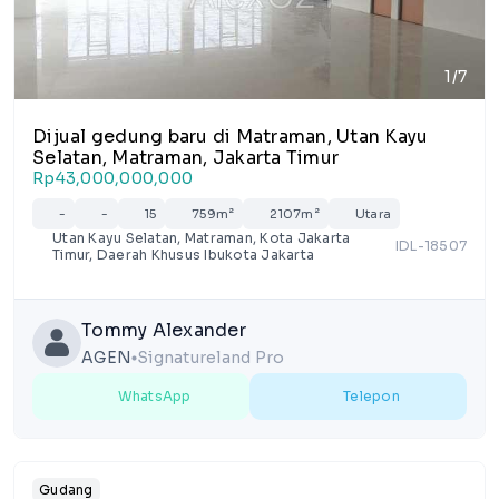
1/7
Dijual gedung baru di Matraman, Utan Kayu
Selatan, Matraman, Jakarta Timur
Rp43,000,000,000
-
-
15
759m²
2107m²
Utara
Utan Kayu Selatan, Matraman, Kota Jakarta
IDL-18507
Timur, Daerah Khusus Ibukota Jakarta
Tommy Alexander
AGEN
Signatureland Pro
lens
WhatsApp
Telepon
Gudang