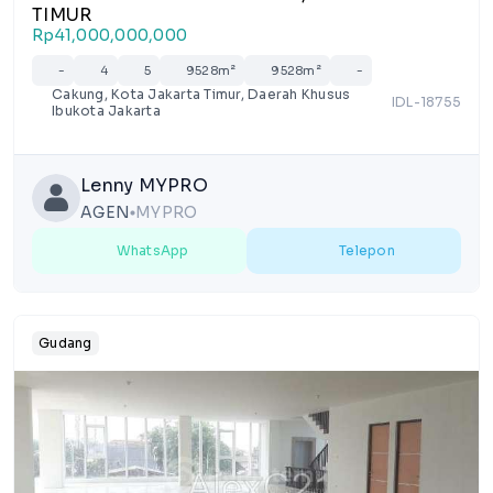
TIMUR
Rp41,000,000,000
-
4
5
9528m²
9528m²
-
Cakung, Kota Jakarta Timur, Daerah Khusus
IDL-18755
Ibukota Jakarta
Lenny MYPRO
AGEN
MYPRO
lens
WhatsApp
Telepon
Gudang