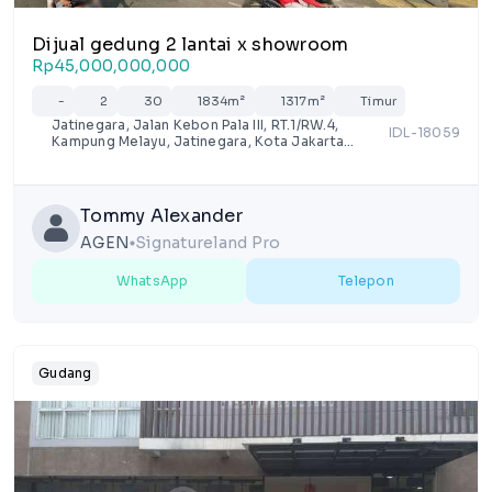
Dijual gedung 2 lantai x showroom
Rp45,000,000,000
-
2
30
1834m²
1317m²
Timur
Jatinegara, Jalan Kebon Pala III, RT.1/RW.4,
IDL-18059
Kampung Melayu, Jatinegara, Kota Jakarta
Timur, Daerah Khusus Ibukota Jakarta
Tommy Alexander
AGEN
Signatureland Pro
lens
WhatsApp
Telepon
Gudang