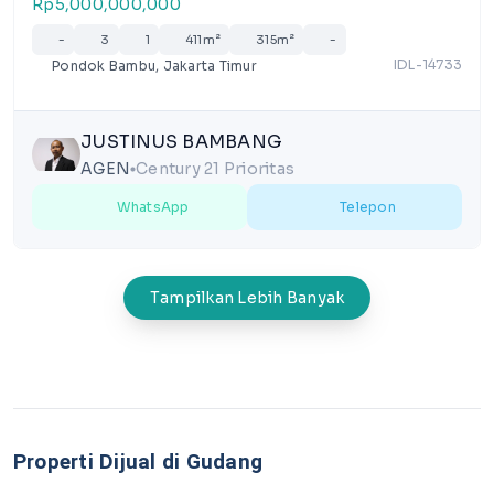
Rp5,000,000,000
-
3
1
411m²
315m²
-
IDL-14733
Pondok Bambu, Jakarta Timur
JUSTINUS BAMBANG
AGEN
Century 21 Prioritas
lens
WhatsApp
Telepon
Tampilkan Lebih Banyak
Properti Dijual di Gudang