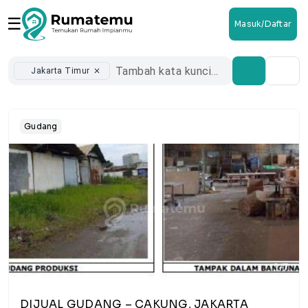
☰
Masuk/Daftar
Jakarta Timur
close
Gudang
1/7
DIJUAL GUDANG – CAKUNG, JAKARTA