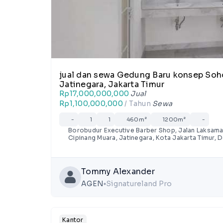
jual dan sewa Gedung Baru konsep Soho di area Kalimalang, Cipinang Muara,
Jatinegara, Jakarta Timur
Rp17,000,000,000
Jual
Rp1,100,000,000
/ Tahun
Sewa
-
1
1
460m²
1200m²
-
Borobudur Executive Barber Shop, Jalan Laksaman
Cipinang Muara, Jatinegara, Kota Jakarta Timur, 
Tommy Alexander
AGEN
Signatureland Pro
lens
Kantor