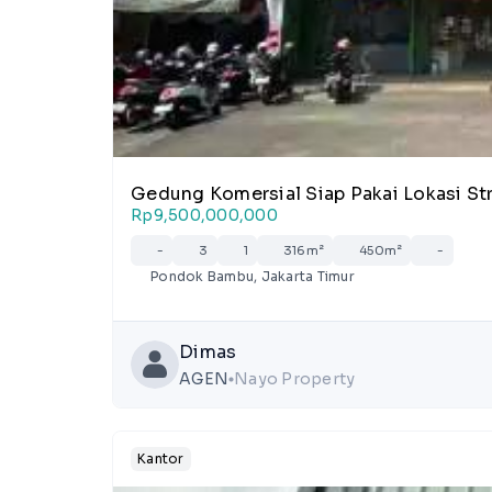
Gedung Komersial Siap Pakai Lokasi S
Rp9,500,000,000
-
3
1
316m²
450m²
-
Pondok Bambu, Jakarta Timur
Dimas
AGEN
Nayo Property
lens
Kantor