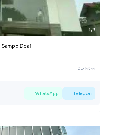
1/8
o Sampe Deal
IDL-14844
WhatsApp
Telepon