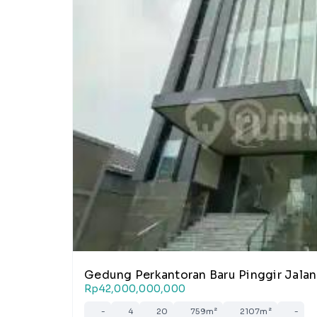
Gedung Perkantoran Baru Pinggir Jalan
Rp42,000,000,000
-
4
20
759m²
2107m²
-