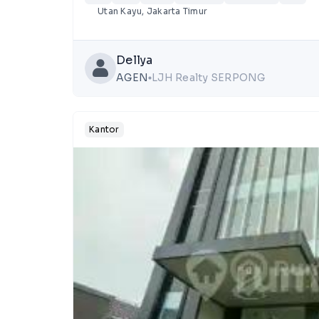
Utan Kayu, Jakarta Timur
Dellya
AGEN
LJH Realty SERPONG
lens
Kantor