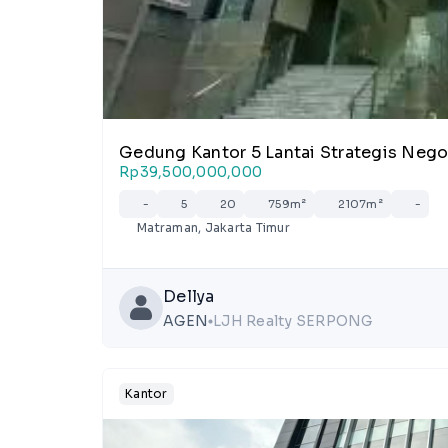
Gedung Kantor 5 Lantai Strategis Neg
Rp39,500,000,000
-
5
20
759m²
2107m²
-
Matraman, Jakarta Timur
Dellya
AGEN
LJH Realty SERPONG
lens
Kantor