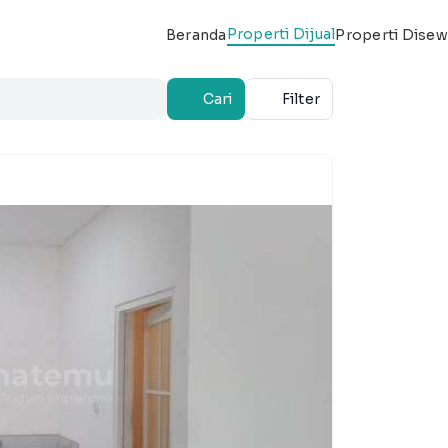
Properti Dijual
Beranda
Properti Dise
Cari
Filter