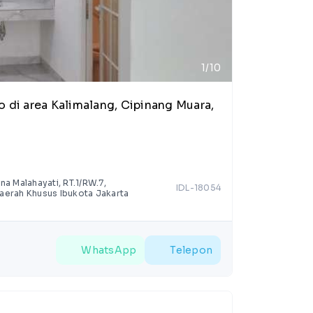
1/10
a Malahayati, RT.1/RW.7,
IDL-18054
Daerah Khusus Ibukota Jakarta
WhatsApp
Telepon