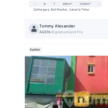
-
8
7
382m²
1083m²
-
Jatinegara, Bali Mester, Jakarta Timur
Tommy Alexander
AGEN
Signatureland Pro
lens
Kantor