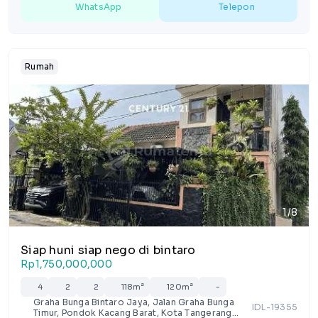
WhatsApp
Telepon
Rumah
1/8
Siap huni siap nego di bintaro
Rp1,750,000,000
4
2
2
118m²
120m²
-
Graha Bunga Bintaro Jaya, Jalan Graha Bunga
IDL-19355
Timur, Pondok Kacang Barat, Kota Tangerang