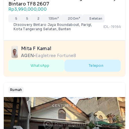
Bintaro TF8 2607
Rp3,990,000,000
5
5
2
135m²
200m²
Selatan
Discovery Bintaro Jaya Roundabout, Parigi,
IDL-19164
Kota Tangerang Selatan, Banten
Mita F Kamal
AGEN
Eagletree Fortune8
lens
WhatsApp
Telepon
Rumah