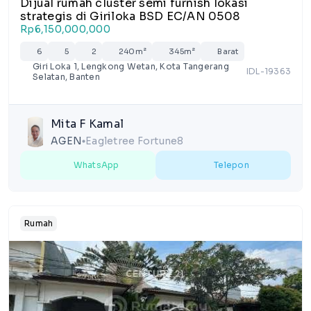
Dijual rumah cluster semi furnish lokasi
strategis di Giriloka BSD EC/AN 0508
Rp6,150,000,000
6
5
2
240m²
345m²
Barat
Giri Loka 1, Lengkong Wetan, Kota Tangerang
IDL-19363
Selatan, Banten
Mita F Kamal
AGEN
Eagletree Fortune8
lens
WhatsApp
Telepon
Rumah