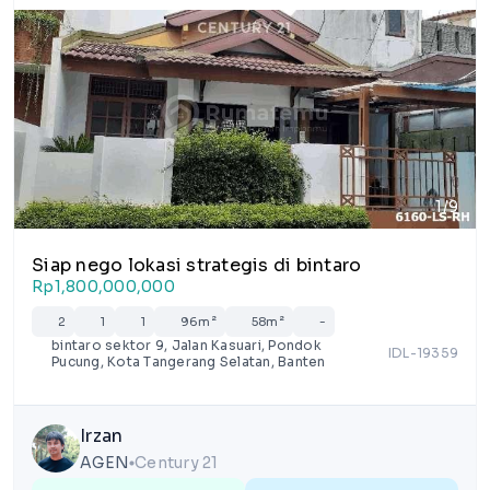
1/9
Siap nego lokasi strategis di bintaro
Rp1,800,000,000
2
1
1
96m²
58m²
-
bintaro sektor 9, Jalan Kasuari, Pondok
IDL-19359
Pucung, Kota Tangerang Selatan, Banten
Irzan
AGEN
Century 21
lens