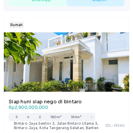
Rumah
1/8
Siap huni siap nego di bintaro
Rp2,900,000,000
5
4
2
180m²
184m²
-
Bintaro Jaya Sektor 3, Jalan Bintaro Utama 3,
IDL-19364
Bintaro Jaya, Kota Tangerang Selatan, Banten