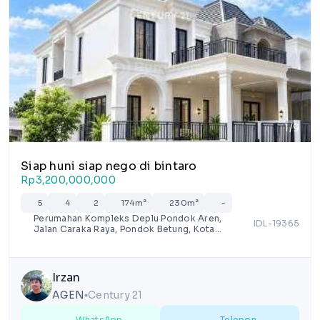
1/9
Siap huni siap nego di bintaro
Rp3,200,000,000
5
4
2
174m²
230m²
-
Perumahan Kompleks Deplu Pondok Aren,
IDL-19365
Jalan Caraka Raya, Pondok Betung, Kota
Tangerang Selatan, Banten
Irzan
AGEN
Century 21
lens
WhatsApp
Telepon