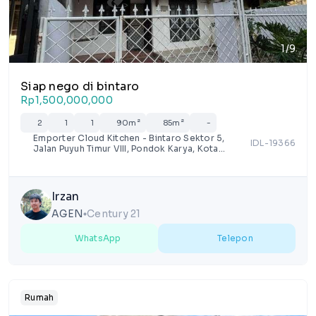
1/9
Siap nego di bintaro
Rp1,500,000,000
2
1
1
90m²
85m²
-
Emporter Cloud Kitchen - Bintaro Sektor 5,
IDL-19366
Jalan Puyuh Timur VIII, Pondok Karya, Kota
Tangerang Selatan, Banten
Irzan
AGEN
Century 21
lens
WhatsApp
Telepon
Rumah