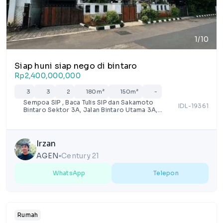
1/10
Siap huni siap nego di bintaro
Rp2,400,000,000
3
3
2
180m²
150m²
-
Sempoa SIP , Baca Tulis SIP dan Sakamoto
IDL-19361
Bintaro Sektor 3A, Jalan Bintaro Utama 3A,
Jurang Manggu Timur, Kota Tangerang Selatan,
Banten
Irzan
AGEN
Century 21
lens
WhatsApp
Telepon
Rumah