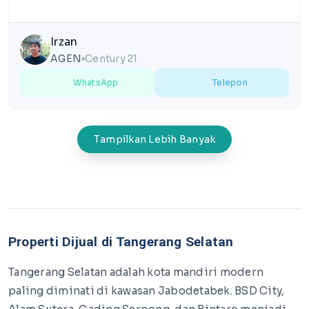
Selatan, Banten
Irzan
AGEN
Century 21
lens
WhatsApp
Telepon
Tampilkan Lebih Banyak
Properti Dijual di Tangerang Selatan
Tangerang Selatan adalah kota mandiri modern
paling diminati di kawasan Jabodetabek. BSD City,