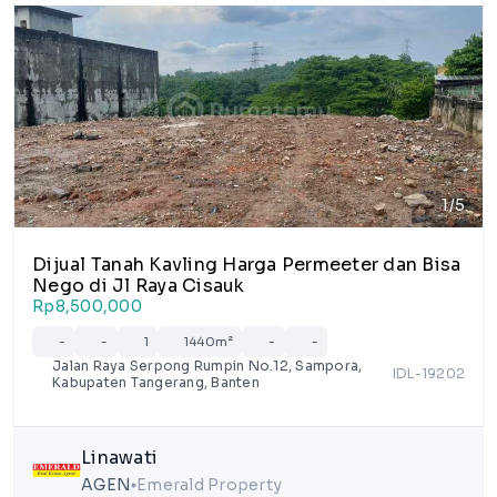
1/5
Dijual Tanah Kavling Harga Permeeter dan Bisa
Nego di Jl Raya Cisauk
Rp8,500,000
-
-
1
1440m²
-
-
Jalan Raya Serpong Rumpin No.12, Sampora,
IDL-19202
Kabupaten Tangerang, Banten
Linawati
AGEN
Emerald Property
lens