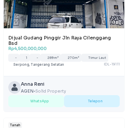
1/5
Dijual Gudang Pinggir Jln Raya Cilenggang
Bsd
Rp4,500,000,000
-
1
-
289m²
270m²
Timur Laut
IDL-19111
Serpong, Tangerang Selatan
Anna Reni
AGEN
Solid Property
lens
WhatsApp
Telepon
Tanah