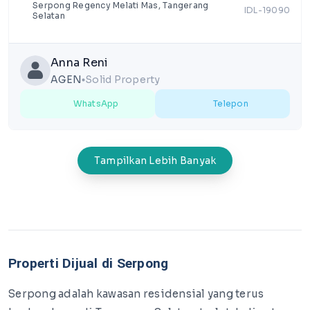
Serpong Regency Melati Mas, Tangerang
IDL-19090
Selatan
Anna Reni
AGEN
Solid Property
lens
WhatsApp
Telepon
Tampilkan Lebih Banyak
Properti Dijual di Serpong
Serpong adalah kawasan residensial yang terus