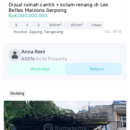
Dijual rumah cantik + kolam renang di Les
Belles Maisons Serpong
Rp6,000,000,000
5
5
2
300m²
320m²
Utara
IDL-19112
Pondok Jagung, Tangerang
Anna Reni
AGEN
Solid Property
lens
WhatsApp
Telepon
Gudang