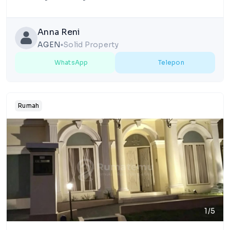
Anna Reni
AGEN
Solid Property
lens
WhatsApp
Telepon
Rumah
1/5