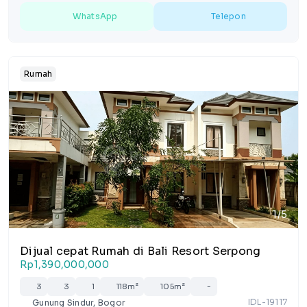
WhatsApp
Telepon
Rumah
1/5
Dijual cepat Rumah di Bali Resort Serpong
Rp1,390,000,000
3
3
1
118m²
105m²
-
IDL-19117
Gunung Sindur, Bogor