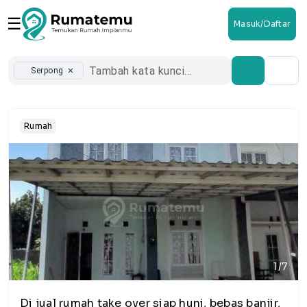
☰
Masuk/Daftar
Serpong
close
Rumah
1/7
Di jual rumah take over siap huni, bebas banjir,