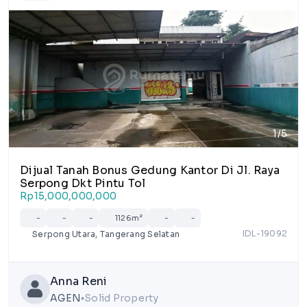
1/5
Dijual Tanah Bonus Gedung Kantor Di Jl. Raya
Serpong Dkt Pintu Tol
Rp15,000,000,000
-
-
-
1126m²
-
-
IDL-19092
Serpong Utara, Tangerang Selatan
Anna Reni
AGEN
Solid Property
lens