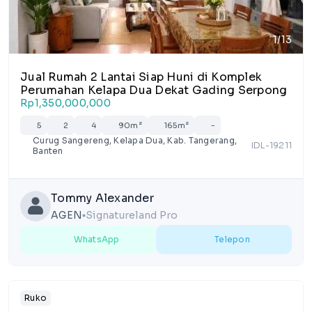
1/13
Jual Rumah 2 Lantai Siap Huni di Komplek
Perumahan Kelapa Dua Dekat Gading Serpong
Rp1,350,000,000
5
2
4
90m²
165m²
-
Curug Sangereng, Kelapa Dua, Kab. Tangerang,
IDL-19211
Banten
Tommy Alexander
AGEN
Signatureland Pro
lens
WhatsApp
Telepon
Ruko