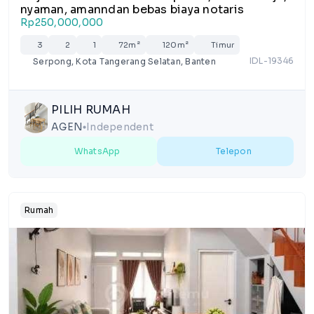
nyaman, amanndan bebas biaya notaris
Rp250,000,000
3
2
1
72m²
120m²
Timur
IDL-19346
Serpong, Kota Tangerang Selatan, Banten
PILIH RUMAH
AGEN
Independent
lens
WhatsApp
Telepon
Rumah