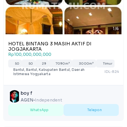
1/6
HOTEL BINTANG 3 MASIH AKTIF DI
JOGJAKARTA
Rp100,000,000,000
50
50
29
7090m²
3000m²
Timur
Bantul, Bantul, Kabupaten Bantul, Daerah
IDL-824
Istimewa Yogyakarta
boy f
AGEN
Independent
lens
WhatsApp
Telepon