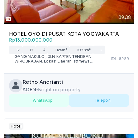
1/2
HOTEL OYO DI PUSAT KOTA YOGYAKARTA
Rp13,000,000,000
17
17
4
1125m²
1078m²
-
GANG NAKULO , JLN KAPTEN TENDEAN
IDL-8289
WIROBRAJAN. Lokasi Daerah Istimewa
Yogyakarta, Yogyakarta, Wirobrajan
Retno Andrianti
AGEN
Bright on property
lens
WhatsApp
Telepon
Hotel