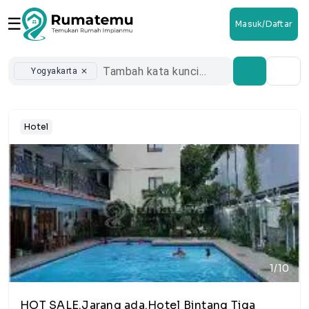
☰
Masuk/Daftar
Yogyakarta
close
Hotel
1/10
HOT SALE.Jarang ada.Hotel Bintang Tiga