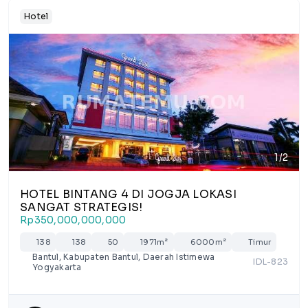
Hotel
1/2
HOTEL BINTANG 4 DI JOGJA LOKASI
SANGAT STRATEGIS!
Rp350,000,000,000
138
138
50
1971m²
6000m²
Timur
Bantul, Kabupaten Bantul, Daerah Istimewa
IDL-823
Yogyakarta