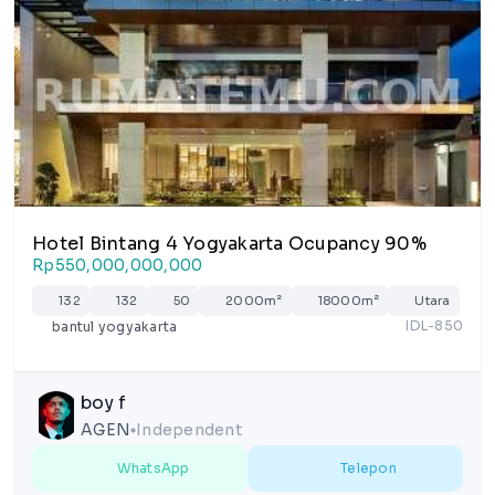
Hotel Bintang 4 Yogyakarta Ocupancy 90%
Rp550,000,000,000
132
132
50
2000m²
18000m²
Utara
IDL-850
bantul yogyakarta
boy f
AGEN
Independent
lens
WhatsApp
Telepon