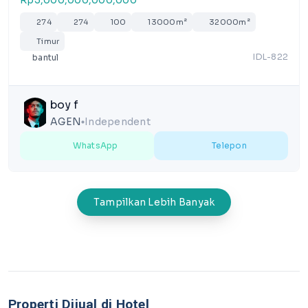
Rp3,000,000,000,000
274
274
100
13000m²
32000m²
Timur
IDL-822
bantul
boy f
AGEN
Independent
lens
WhatsApp
Telepon
Tampilkan Lebih Banyak
Properti Dijual di Hotel