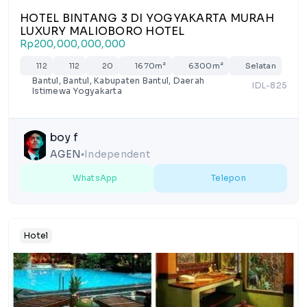
HOTEL BINTANG 3 DI YOGYAKARTA MURAH
LUXURY MALIOBORO HOTEL
Rp200,000,000,000
112
112
20
1670m²
6300m²
Selatan
Bantul, Bantul, Kabupaten Bantul, Daerah
IDL-825
Istimewa Yogyakarta
boy f
AGEN
Independent
lens
WhatsApp
Telepon
Hotel