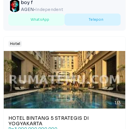
boy f
AGEN
Independent
lens
WhatsApp
Telepon
Hotel
1/3
HOTEL BINTANG 5 STRATEGIS DI
YOGYAKARTA