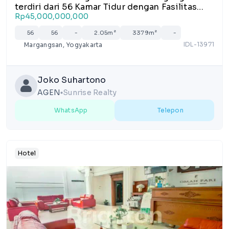
terdiri dari 56 Kamar Tidur dengan Fasilitas
lengkap di Margangsan, Yogyakarta
Rp45,000,000,000
56
56
-
2.05m²
3379m²
-
IDL-13971
Margangsan, Yogyakarta
Joko Suhartono
AGEN
Sunrise Realty
lens
WhatsApp
Telepon
Hotel