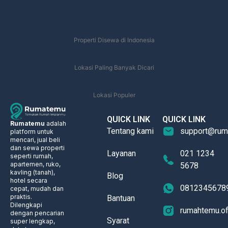
Properti Disewa di Indonesia
Lokasi Paling Banyak Dicari
Lokasi Populer
QUICK LINK
QUICK LINK
Rumatemu
adalah
Tentang kami
support@rum
platform untuk
mencari, jual beli
dan sewa properti
Layanan
021 1234
seperti rumah,
apartemen, ruko,
5678
kavling (tanah),
Blog
hotel secara
0812345678
cepat, mudah dan
praktis.
Bantuan
Dilengkapi
rumahtemu.off
dengan pencarian
Syarat
super lengkap,