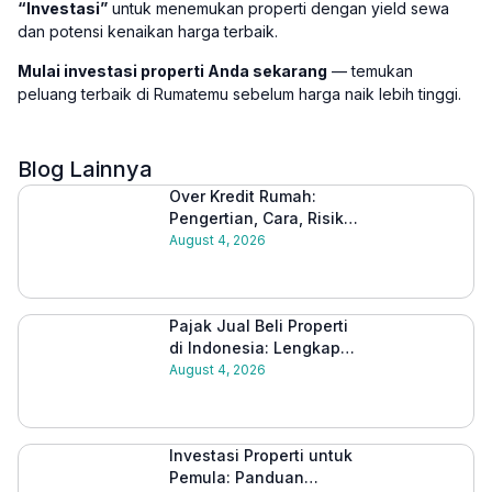
“Investasi”
untuk menemukan properti dengan yield sewa
dan potensi kenaikan harga terbaik.
Mulai investasi properti Anda sekarang
— temukan
peluang terbaik di Rumatemu sebelum harga naik lebih tinggi.
Blog Lainnya
Over Kredit Rumah:
Pengertian, Cara, Risiko,
dan Tips Aman
August 4, 2026
Melakukannya
Pajak Jual Beli Properti
di Indonesia: Lengkap
Beserta Cara Hitungnya
August 4, 2026
2026
Investasi Properti untuk
Pemula: Panduan