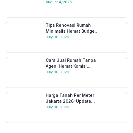
Lengkap Memulai dari
August 4, 2026
Nol 2026
Tips Renovasi Rumah
Minimalis Hemat Budget
2026: Panduan Lengkap
July 30, 2026
Cara Jual Rumah Tanpa
Agen: Hemat Komisi,
Proses Lebih Mudah
July 30, 2026
2026
Harga Tanah Per Meter
Jakarta 2026: Update
Semua Wilayah & Tips
July 30, 2026
Investasi