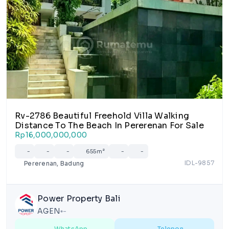
1/5
Rv-2786 Beautiful Freehold Villa Walking
Distance To The Beach In Pererenan For Sale
Rp16,000,000,000
-
-
-
655m²
-
-
IDL-9857
Pererenan, Badung
Power Property Bali
AGEN
-
lens
WhatsApp
Telepon