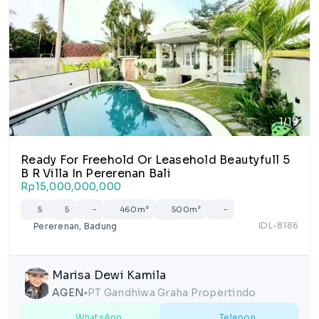
1/19
Ready For Freehold Or Leasehold Beautyfull 5
B R Villa In Pererenan Bali
Rp15,000,000,000
5
5
-
460m²
500m²
-
IDL-8186
Pererenan, Badung
Marisa Dewi Kamila
AGEN
PT Gandhiwa Graha Propertindo
lens
WhatsApp
Telepon