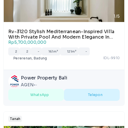
1/5
Rv-3120 Stylish Mediterranean-Inspired Villa
With Private Pool And Modern Elegance In
Pererenan
Rp5,700,000,000
2
2
-
161m²
121m²
-
IDL-9910
Pererenan, Badung
Power Property Bali
AGEN
-
lens
WhatsApp
Telepon
Tanah