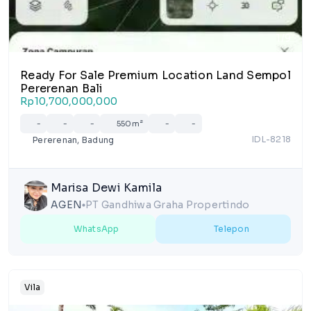
1/9
Ready For Sale Premium Location Land Sempol
Pererenan Bali
Rp10,700,000,000
-
-
-
550m²
-
-
IDL-8218
Pererenan, Badung
Marisa Dewi Kamila
AGEN
PT Gandhiwa Graha Propertindo
lens
WhatsApp
Telepon
Vila