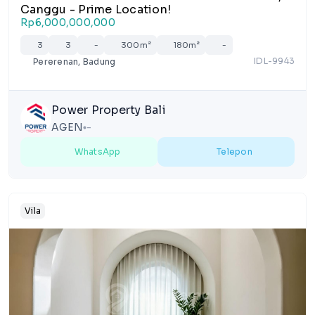
Canggu - Prime Location!
Rp6,000,000,000
3
3
-
300m²
180m²
-
IDL-9943
Pererenan, Badung
Power Property Bali
AGEN
-
lens
WhatsApp
Telepon
Vila