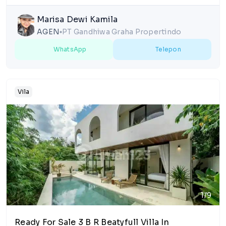
Marisa Dewi Kamila
AGEN
PT Gandhiwa Graha Propertindo
lens
WhatsApp
Telepon
Vila
1/9
Ready For Sale 3 B R Beatyfull Villa In