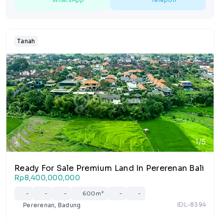
Tanah
1/5
Ready For Sale Premium Land In Pererenan Bali
Rp8,400,000,000
-
-
-
600m²
-
-
IDL-8394
Pererenan, Badung