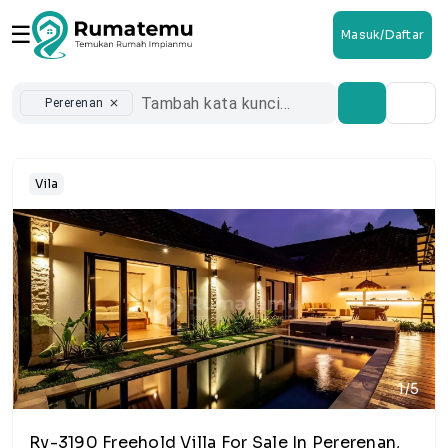
☰
Masuk/Daftar
Pererenan
close
Vila
1/5
Rv-3190 Freehold Villa For Sale In Pererenan,