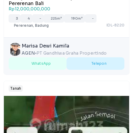
Pererenan Bali
Rp12,000,000,000
3
4
-
225m²
190m²
-
IDL-8220
Pererenan, Badung
Marisa Dewi Kamila
AGEN
PT Gandhiwa Graha Propertindo
lens
WhatsApp
Telepon
Tanah