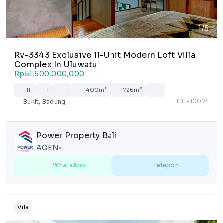
1/5
Rv-3343 Exclusive 11-Unit Modern Loft Villa
Complex In Uluwatu
Rp51,500,000,000
11
1
-
1400m²
726m²
-
IDL-10074
Bukit, Badung
Power Property Bali
AGEN
-
lens
WhatsApp
Telepon
Vila