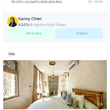
IDL-9420
PECATU ULUWATU,BADUNG,BALI
Sanny Chen
AGEN
Brighton Hub Tebet
lens
WhatsApp
Telepon
Vila
1/5