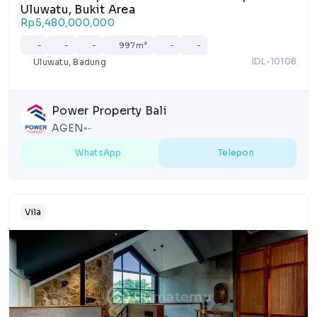
Uluwatu, Bukit Area
Rp5,480,000,000
-
-
-
997m²
-
-
IDL-10108
Uluwatu, Badung
Power Property Bali
AGEN
-
lens
WhatsApp
Telepon
Vila