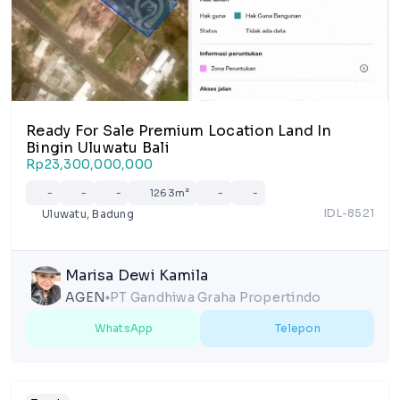
1/2
Ready For Sale Premium Location Land In
Bingin Uluwatu Bali
Rp23,300,000,000
-
-
-
1263m²
-
-
IDL-8521
Uluwatu, Badung
Marisa Dewi Kamila
AGEN
PT Gandhiwa Graha Propertindo
lens
WhatsApp
Telepon