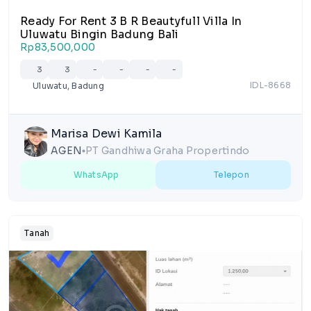
Ready For Rent 3 B R Beautyfull Villa In
Uluwatu Bingin Badung Bali
Rp83,500,000
3
3
-
-
-
-
IDL-8668
Uluwatu, Badung
Marisa Dewi Kamila
AGEN
PT Gandhiwa Graha Propertindo
lens
WhatsApp
Telepon
Tanah