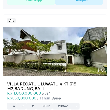
Vila
1/5
VILLA PECATU ULUWATU,4 KT 315
M2,BADUNG,BALI
Rp11,000,000,000
Jual
Rp550,000,000
/ Tahun
Sewa
4
5
2
315m²
280m²
-