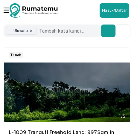
☰
Masuk/Daftar
Uluwatu
close
Tanah
1/5
L-1009 Tranquil Freehold Land: 997Sqm In