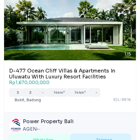
1/5
D-477 Ocean Cliff Villas & Apartments In
Uluwatu With Luxury Resort Facilities
Rp1,670,000,000
3
3
-
144m²
144m²
-
IDL-9816
Bukit, Badung
Power Property Bali
AGEN
-
lens
WhatsApp
Telepon