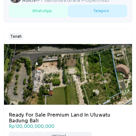
AGEN
PT Gandhiwa Graha Propertindo
lens
WhatsApp
Telepon
Tanah
1/5
Ready For Sale Premium Land In Uluwatu
Badung Bali
Rp120,000,000,000