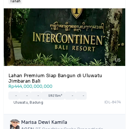
Tanah
1/5
Lahan Premium Siap Bangun di Uluwatu
Jimbaran Bali
Rp444,000,000,000
-
-
-
59215m²
-
-
IDL-8474
Uluwatu, Badung
Marisa Dewi Kamila