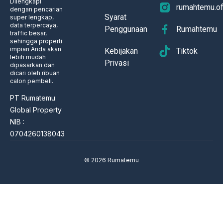
Dilengkapi
rumahtemu.off
dengan pencarian
Syarat
super lengkap,
data terpercaya,
Penggunaan
Rumahtemu
traffic besar,
sehingga properti
impian Anda akan
Kebijakan
Tiktok
lebih mudah
Privasi
dipasarkan dan
dicari oleh ribuan
calon pembeli.
PT Rumatemu
Global Property
NIB :
0704260138043
© 2026 Rumatemu