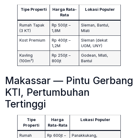
Tipe Properti
Harga Rata-
Lokasi Populer
Rata
Rumah Tapak
Rp 500jt –
Sleman, Bantul,
(3 KT)
1,8M
Mlati
Kost Premium
Rp 400jt –
Sleman (dekat
1,2M
UGM, UNY)
Kavling
Rp 250jt –
Godean, Mlati,
(100m²)
800jt
Bantul
Makassar — Pintu Gerbang
KTI, Pertumbuhan
Tertinggi
Tipe
Harga
Lokasi Populer
Properti
Rata-Rata
Rumah
Rp 600jt –
Panakkukang,