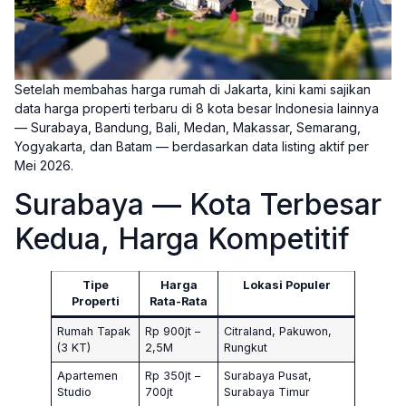
Setelah membahas harga rumah di Jakarta, kini kami sajikan
data harga properti terbaru di 8 kota besar Indonesia lainnya
— Surabaya, Bandung, Bali, Medan, Makassar, Semarang,
Yogyakarta, dan Batam — berdasarkan data listing aktif per
Mei 2026.
Surabaya — Kota Terbesar
Kedua, Harga Kompetitif
Tipe
Harga
Lokasi Populer
Properti
Rata-Rata
Rumah Tapak
Rp 900jt –
Citraland, Pakuwon,
(3 KT)
2,5M
Rungkut
Apartemen
Rp 350jt –
Surabaya Pusat,
Studio
700jt
Surabaya Timur