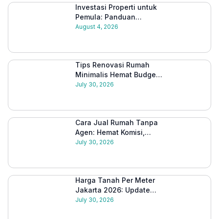
Investasi Properti untuk
Pemula: Panduan
Lengkap Memulai dari
August 4, 2026
Nol 2026
Tips Renovasi Rumah
Minimalis Hemat Budget
2026: Panduan Lengkap
July 30, 2026
Cara Jual Rumah Tanpa
Agen: Hemat Komisi,
Proses Lebih Mudah
July 30, 2026
2026
Harga Tanah Per Meter
Jakarta 2026: Update
Semua Wilayah & Tips
July 30, 2026
Investasi