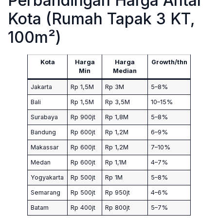
Perbandingan Harga Antar
Kota (Rumah Tapak 3 KT,
100m²)
Kota
Harga
Harga
Growth/thn
Min
Median
Jakarta
Rp 1,5M
Rp 3M
5–8%
Bali
Rp 1,5M
Rp 3,5M
10–15%
Surabaya
Rp 900jt
Rp 1,8M
5–8%
Bandung
Rp 600jt
Rp 1,2M
6–9%
Makassar
Rp 600jt
Rp 1,2M
7–10%
Medan
Rp 600jt
Rp 1,1M
4–7%
Yogyakarta
Rp 500jt
Rp 1M
5–8%
Semarang
Rp 500jt
Rp 950jt
4–6%
Batam
Rp 400jt
Rp 800jt
5–7%