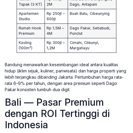
Tapak (3 KT)
2M
Dago, Antapani
Apartemen
Rp 250jt –
Buah Batu, Cibeunying
Studio
600jt
Rumah Hook
Rp 1,5M –
Dago Pakar, Setiabudi,
Premium
4M
Punclut
Kavling
Rp 300jt –
Cimahi, Cileunyi,
(100m²)
1,2M
Margahayu
Bandung menawarkan keseimbangan ideal antara kualitas
hidup (iklim sejuk, kuliner, pariwisata) dan harga properti yang
lebih terjangkau dibanding Jakarta. Pertumbuhan harga rata-
rata 6–9% per tahun, dengan area premium seperti Dago
Pakar konsisten tumbuh dua digit.
Bali — Pasar Premium
dengan ROI Tertinggi di
Indonesia