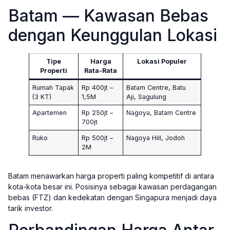
Batam — Kawasan Bebas
dengan Keunggulan Lokasi
Tipe
Harga
Lokasi Populer
Properti
Rata-Rata
Rumah Tapak
Rp 400jt –
Batam Centre, Batu
(3 KT)
1,5M
Aji, Sagulung
Apartemen
Rp 250jt –
Nagoya, Batam Centre
700jt
Ruko
Rp 500jt –
Nagoya Hill, Jodoh
2M
Batam menawarkan harga properti paling kompetitif di antara
kota-kota besar ini. Posisinya sebagai kawasan perdagangan
bebas (FTZ) dan kedekatan dengan Singapura menjadi daya
tarik investor.