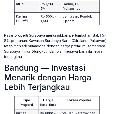
Ruko
Rp 1,2M –
Darmo, HR
5M
Muhammad
Kavling
Rp 500jt –
Jemursari, Pondok
(100m²)
1,5M
Tjandra
Pasar properti Surabaya menunjukkan pertumbuhan stabil 5–
8% per tahun. Kawasan Surabaya Barat (Citraland, Pakuwon)
tetap menjadi primadona dengan harga premium, sementara
Surabaya Timur (Rungkut, Klampis) menawarkan nilai lebih
terjangkau.
Bandung — Investasi
Menarik dengan Harga
Lebih Terjangkau
Tipe
Harga
Lokasi Populer
Properti
Rata-Rata
Rumah
Rp 600jt –
Kota Baru Parahyangan,