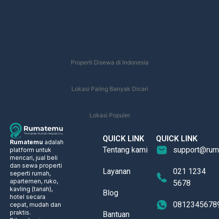
Properti Disewa di Indonesia
Lokasi Paling Banyak Dicari
Lokasi Populer
QUICK LINK
QUICK LINK
Rumatemu
adalah
Tentang kami
support@rum
platform untuk
mencari, jual beli
dan sewa properti
Layanan
021 1234
seperti rumah,
apartemen, ruko,
5678
kavling (tanah),
Blog
hotel secara
0812345678
cepat, mudah dan
praktis.
Bantuan