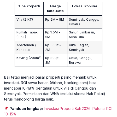
Tipe Properti
Harga
Lokasi Populer
Rata-Rata
Vila (2 KT)
Rp 2M – 8M
Seminyak, Canggu,
Umalas
Rumah Tapak
Rp 1,5M –
Sanur, Jimbaran,
(3 KT)
5M
Nusa Dua
Apartemen /
Rp 500jt –
Kuta, Legian,
Kondotel
2M
Seminyak
Kavling (200m²)
Rp 800jt –
Ubud, Canggu,
3M
Berawa
Bali tetap menjadi pasar properti paling menarik untuk
investasi. ROI sewa harian (Airbnb, booking.com) bisa
mencapai 10–18% per tahun untuk vila di Canggu dan
Seminyak. Permintaan dari WNA (melalui skema Hak Pakai)
terus mendorong harga naik.
Panduan lengkap:
Investasi Properti Bali 2026: Potensi ROI
10–15%