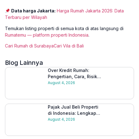
Data harga Jakarta:
Harga Rumah Jakarta 2026: Data
Terbaru per Wilayah
Temukan listing properti di semua kota di atas langsung di
Rumatemu — platform properti Indonesia
.
Cari Rumah di Surabaya
Cari Vila di Bali
Blog Lainnya
Over Kredit Rumah:
Pengertian, Cara, Risiko,
dan Tips Aman
August 4, 2026
Melakukannya
Pajak Jual Beli Properti
di Indonesia: Lengkap
Beserta Cara Hitungnya
August 4, 2026
2026