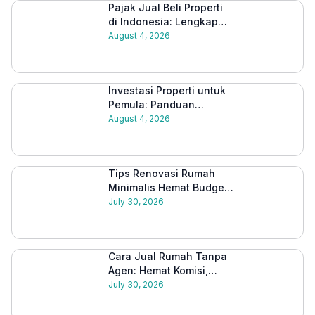
Pajak Jual Beli Properti
di Indonesia: Lengkap
Beserta Cara Hitungnya
August 4, 2026
2026
Investasi Properti untuk
Pemula: Panduan
Lengkap Memulai dari
August 4, 2026
Nol 2026
Tips Renovasi Rumah
Minimalis Hemat Budget
2026: Panduan Lengkap
July 30, 2026
Cara Jual Rumah Tanpa
Agen: Hemat Komisi,
Proses Lebih Mudah
July 30, 2026
2026