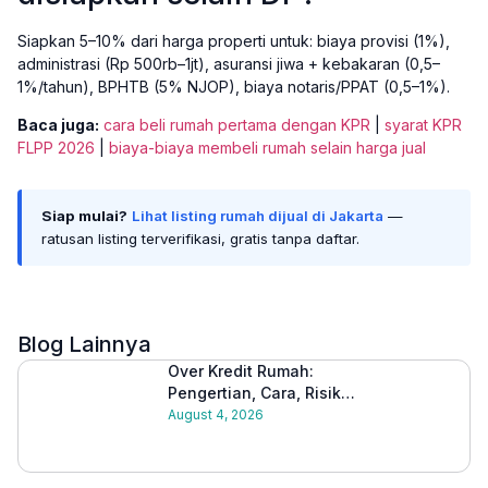
Siapkan 5–10% dari harga properti untuk: biaya provisi (1%),
administrasi (Rp 500rb–1jt), asuransi jiwa + kebakaran (0,5–
1%/tahun), BPHTB (5% NJOP), biaya notaris/PPAT (0,5–1%).
Baca juga:
cara beli rumah pertama dengan KPR
|
syarat KPR
FLPP 2026
|
biaya-biaya membeli rumah selain harga jual
Siap mulai?
Lihat listing rumah dijual di Jakarta
—
ratusan listing terverifikasi, gratis tanpa daftar.
Blog Lainnya
Over Kredit Rumah:
Pengertian, Cara, Risiko,
dan Tips Aman
August 4, 2026
Melakukannya