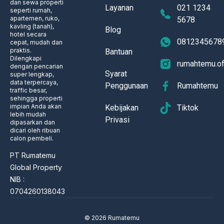
dan sewa properti
Layanan
021 1234
seperti rumah,
apartemen, ruko,
5678
kavling (tanah),
Blog
hotel secara
0812345678
cepat, mudah dan
praktis.
Bantuan
Dilengkapi
rumahtemu.off
dengan pencarian
Syarat
super lengkap,
data terpercaya,
Penggunaan
Rumahtemu
traffic besar,
sehingga properti
impian Anda akan
Kebijakan
Tiktok
lebih mudah
Privasi
dipasarkan dan
dicari oleh ribuan
calon pembeli.
PT Rumatemu
Global Property
NIB :
0704260138043
© 2026 Rumatemu