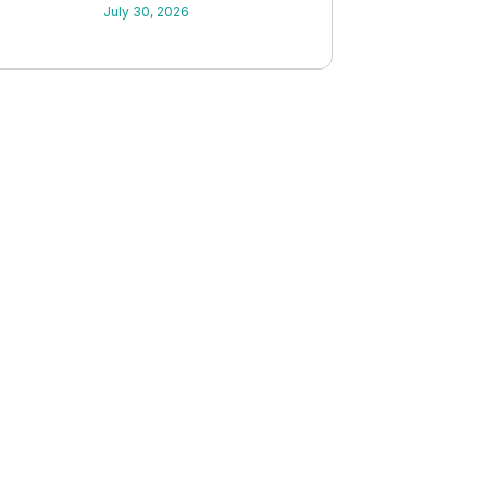
Semua Wilayah & Tips
July 30, 2026
Investasi