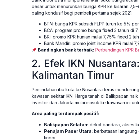
besar untuk menurunkan bunga KPR ke kisaran 7,5–9%
paling kondusif bagi pembeli pertama sejak 2021.
BTN: bunga KPR subsidi FLPP turun ke 5% per
BCA: program promo bunga fixed 3 tahun di 
BRI: promo KPR hunian mulai 7,75% fixed 2 ta
Bank Mandiri: promo joint income KPR mulai 7
Bandingkan bank terbaik:
Perbandingan KPR Ban
2. Efek IKN Nusantara
Kalimantan Timur
Pemindahan ibu kota ke Nusantara terus mendorong 
kawasan sekitar IKN. Harga tanah di Balikpapan na
Investor dari Jakarta mulai masuk ke kawasan ini un
Area paling terdampak positif:
Balikpapan Selatan:
dekat bandara, akses ke
Penajam Paser Utara:
berbatasan langsung d
tinggi