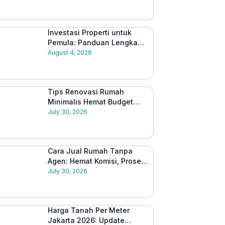
Investasi Properti untuk
Pemula: Panduan Lengkap
Memulai dari Nol 2026
August 4, 2026
Tips Renovasi Rumah
Minimalis Hemat Budget
2026: Panduan Lengkap
July 30, 2026
Cara Jual Rumah Tanpa
Agen: Hemat Komisi, Proses
Lebih Mudah 2026
July 30, 2026
Harga Tanah Per Meter
Jakarta 2026: Update