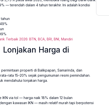
 — terendah dalam 4 tahun terakhir. Ini adalah kondisi
 tahun
7,49%
hun
,99%
k Terbaik 2026: BTN, BCA, BRI, BNI, Mandiri
: Lonjakan Harga di
permintaan properti di Balikpapan, Samarinda, dan
ik rata-rata 15–20% sejak pengumuman resmi pemindahan.
tuk mendahului lonjakan harga.
 IKN via tol — harga naik 18% dalam 12 bulan
engan kawasan IKN — masih relatif murah tapi berpotensi