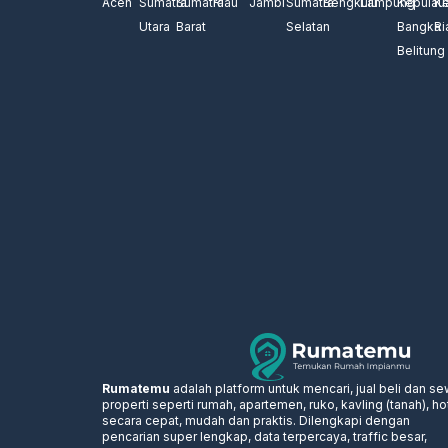
Aceh
Sumatra
Sumatra
Riau
Jambi
Sumatra
Bengkulu
Lampung
Kepulau
Ke
Utara
Barat
Selatan
Bangka
Ri
Belitung
Rumatemu
adalah platform untuk mencari, jual beli dan s
properti seperti rumah, apartemen, ruko, kavling (tanah), ho
secara cepat, mudah dan praktis. Dilengkapi dengan
pencarian super lengkap, data terpercaya, traffic besar,