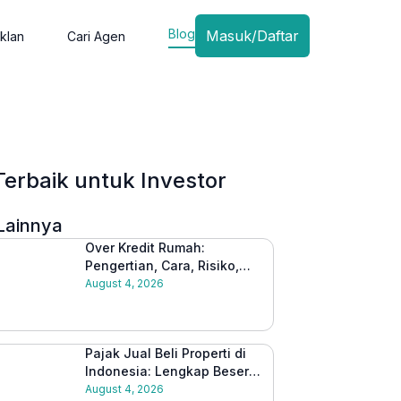
Blog
Masuk/Daftar
klan
Cari Agen
Terbaik untuk Investor
Lainnya
Over Kredit Rumah:
Pengertian, Cara, Risiko,
dan Tips Aman
August 4, 2026
Melakukannya
Pajak Jual Beli Properti di
Indonesia: Lengkap Beserta
Cara Hitungnya 2026
August 4, 2026