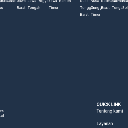
an
pulauan
Jakarta
Jawa
Jawa
Yogyakarta
Jawa
Banten
Nusa
Nusa
Kalimantan
Kalimant
Kal
au
Barat
Tengah
Timur
Tenggara
Tenggara
Barat
Tengah
Sel
Barat
Timur
QUICK LINK
Tentang kami
ewa
tel
Layanan