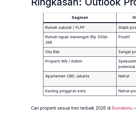
Ringkasan: Outlook Pr
Segmen
O
Rumah subsidi / FLPP
Stabil pos
Rumah tapak menengah (Rp 500jt–
Positif
2M)
Vila Bali
Sangat po
Properti IKN / Kaltim
Spekulatif
potensial
Apartemen CBD Jakarta
Netral
Kavling pinggiran kota
Netral–pos
Cari properti sesuai tren terbaik 2026 di
Rumatemu
—