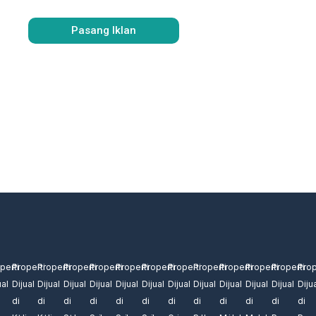
Pasang Iklan
uruh
perti
Properti
Properti
Properti
Properti
Properti
Properti
Properti
Properti
Properti
Properti
Properti
Prop
ual
Dijual
Dijual
Dijual
Dijual
Dijual
Dijual
Dijual
Dijual
Dijual
Dijual
Dijual
Diju
di
di
di
di
di
di
di
di
di
di
di
di