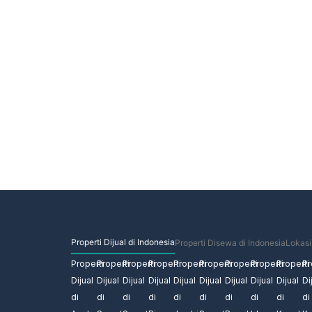
Jual atau sewakan properti A
sekarang!
Jual rumah, ruko, atau apartemen leb
Indonesia dengan Rumatemu.
Properti Dijual di Indonesia
Properti Disewa di Indonesia
Lokasi
Properti
Properti
Properti
Properti
Properti
Properti
Properti
Properti
Properti
Pr
Dijual
Dijual
Dijual
Dijual
Dijual
Dijual
Dijual
Dijual
Dijual
Di
di
di
di
di
di
di
di
di
di
di