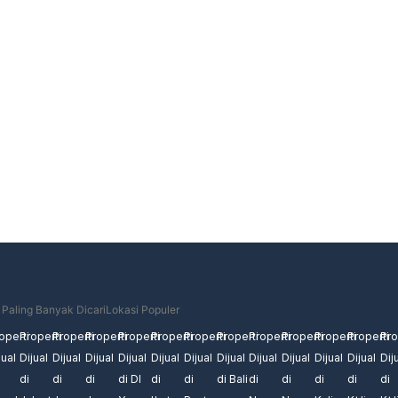
nda lebih cepat dan muda deng Rumatemu
ih cepat dan mudah — jangkau ribuan calon pembeli di sel
 Paling Banyak Dicari
Lokasi Populer
operti
Properti
Properti
Properti
Properti
Properti
Properti
Properti
Properti
Properti
Properti
Properti
Pro
jual
Dijual
Dijual
Dijual
Dijual
Dijual
Dijual
Dijual
Dijual
Dijual
Dijual
Dijual
Dij
di
di
di
di DI
di
di
di Bali
di
di
di
di
di